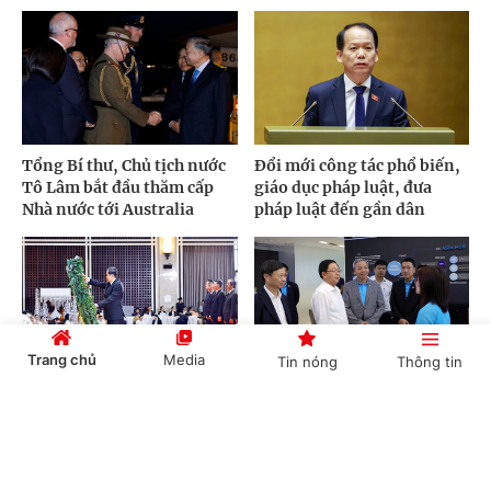
Tổng Bí thư, Chủ tịch nước
Đổi mới công tác phổ biến,
Tô Lâm bắt đầu thăm cấp
giáo dục pháp luật, đưa
Nhà nước tới Australia
pháp luật đến gần dân
Trang chủ
Media
Tin nóng
Thông tin
Chủ tịch Quốc hội Trần
Doanh nghiệp công nghệ
Thanh Mẫn viếng Chủ tịch
Việt Nam phải làm chủ công
Cổng TTĐT Chính phủ
English
中文
Quốc hội Lào Saysomphone
nghệ chiến lược, vươn ra thị
Phomvihane
trường quốc tế