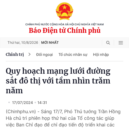
CHÍNH PHỦ NƯỚC CỘNG HÒA XÃ HỘI CHỦ NGHĨA VIỆT NAM
Báo Điện tử Chính phủ
Thứ hai,
10/8/2026
MỚI NHẤT
Chính trị
Đối ngoại
Tổ chức nhân sự
Hội nhập
Quy hoạch mạng lưới đường
sắt đô thị với tầm nhìn trăm
năm
17/07/2024
14:31
(Chinhphu.vn) - Sáng 17/7, Phó Thủ tướng Trần Hồng
Hà chủ trì phiên họp thứ hai của Tổ công tác giúp
việc Ban Chỉ đạo để chỉ đạo tiến độ triển khai các