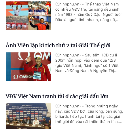
(Chinhphu.vn) - Thể thao Việt Nam
có nhiều VĐV trẻ, tài năng đều sinh
năm 1993 - năm Quý Dậu. Người tuổi
Dậu là người tinh nhanh, năng nổ,...
Ánh Viên lập kì tích thứ 2 tại Giải Thế giới
(Chinhphu.vn) - Sau tấm HCĐ cự li
200m hỗn hợp, vào đêm qua 12/8
(giờ Việt Nam), "kình ngư" số 1 Việt
Nam và Đông Nam Á Nguyễn Thị...
VĐV Việt Nam tranh tài ở các giải đấu lớn
(Chinhphu.vn) - Trong những ngày
này, các VĐV bơi, cầu lông, bắn súng,
billiards tiếp tục tranh tài tại các giải
thế giới để vừa cải thiện thành tích,...