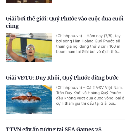
Giải bơi thế giới: Quý Phước vào cuộc đua cuối
cùng
(Chinhphu.vn) – Hôm nay (7/8), tay
bơi sông Hàn Hoàng Quý Phước sẽ
tham gia nội dung thứ 3 cự li 100 m
bướm nam tại Giải bơi vô địch thế...
Giải VĐTG: Duy Khôi, Quý Phước dừng bước
(Chinhphu.vn) – Cả 2 VĐV Việt Nam,
Trần Duy Khôi và Hoàng Quý Phước
đều không vượt qua được vòng loại ở
cự li tham gia thi đấu tại Giải bơi...
TTVN gây ấn tượng tại SEA Games 28