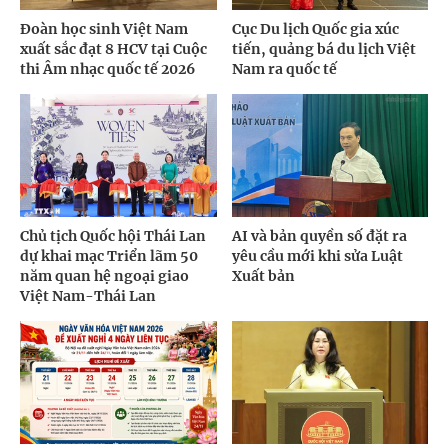
Đoàn học sinh Việt Nam
Cục Du lịch Quốc gia xúc
xuất sắc đạt 8 HCV tại Cuộc
tiến, quảng bá du lịch Việt
thi Âm nhạc quốc tế 2026
Nam ra quốc tế
Chủ tịch Quốc hội Thái Lan
AI và bản quyền số đặt ra
dự khai mạc Triển lãm 50
yêu cầu mới khi sửa Luật
năm quan hệ ngoại giao
Xuất bản
Việt Nam-Thái Lan