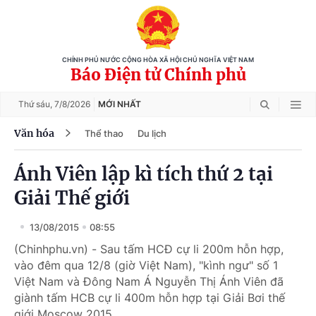
CHÍNH PHỦ NƯỚC CỘNG HÒA XÃ HỘI CHỦ NGHĨA VIỆT NAM
Báo Điện tử Chính phủ
Thứ sáu,
7/8/2026
MỚI NHẤT
Văn hóa
Thể thao
Du lịch
Ánh Viên lập kì tích thứ 2 tại
Giải Thế giới
13/08/2015
08:55
(Chinhphu.vn) - Sau tấm HCĐ cự li 200m hỗn hợp,
vào đêm qua 12/8 (giờ Việt Nam), "kình ngư" số 1
Việt Nam và Đông Nam Á Nguyễn Thị Ánh Viên đã
giành tấm HCB cự li 400m hỗn hợp tại Giải Bơi thế
giới Moscow 2015.