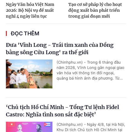
Ngày Văn hóa Việt Nam
Tạo cơ sở pháp lý cho hoạt
2026: Bộ Nội vụ đề xuất
động xuất bản phát triển
nghỉ 4 ngày liên tục
trong giai đoạn mới
ĐỌC THÊM
Đưa 'Vĩnh Long - Trái tim xanh của Đồng
bằng sông Cửu Long' ra thế giới
(Chinhphu.vn) - Trong 6 tháng đầu
năm 2026, Vĩnh Long gắn ngoại giao
văn hóa với thông tin đối ngoại,
quảng bá hình ảnh địa phương. Từ...
‘Chủ tịch Hồ Chí Minh - Tổng Tư lệnh Fidel
Castro: Nghĩa tình son sắt đặc biệt’
(Chinhphu.vn) - Ngày 4/8, tại Hà Nội,
Khu Di tích Chủ tịch Hồ Chí Minh tại