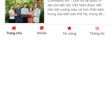
(Chinhphu.vn) - Lịch sử vệ quốc vĩ
đại của dân tộc Việt Nam được viết
nên bởi xương máu và tinh thần kiên
trung của biết bao thế hệ, trong đó...
Trang chủ
Media
Tin nóng
Thông tin
Từ Liên hoan phim Châu Á-Đà Nẵng lần thứ
IV, diện mạo một thế hệ làm phim trẻ dần
Cổng TTĐT Chính phủ
English
中文
hiện rõ
(Chinhphu.vn) - DANAFF IV đã khép
lại, nhưng với nhiều nhà làm phim trẻ,
đó mới là điểm khởi đầu. Những dự án
tham gia DANAFF Talents sẽ tiếp...
Chuyên mục
CHÍNH TRỊ
KINH TẾ
Bước tiến mới trong hành trình phục dựng
điện Kính Thiên - Hoàng thành Thăng Long
VĂN HÓA
XÃ HỘI