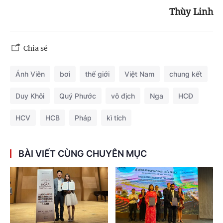
Thùy Linh
Chia sẻ
Ánh Viên
bơi
thế giới
Việt Nam
chung kết
Duy Khôi
Quý Phước
vô địch
Nga
HCĐ
HCV
HCB
Pháp
kì tích
BÀI VIẾT CÙNG CHUYÊN MỤC