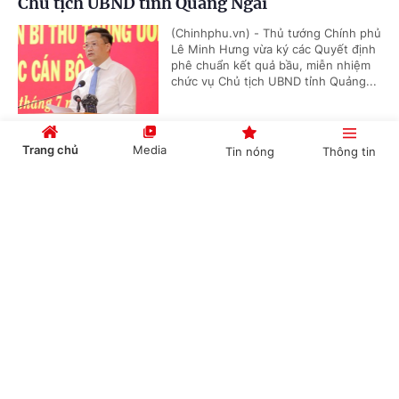
Chủ tịch UBND tỉnh Quảng Ngãi
(Chinhphu.vn) - Thủ tướng Chính phủ
Lê Minh Hưng vừa ký các Quyết định
phê chuẩn kết quả bầu, miễn nhiệm
chức vụ Chủ tịch UBND tỉnh Quảng...
Trang chủ
Media
Tin nóng
Thông tin
Kế hoạch tổ chức các hoạt động hướng tới Kỷ
niệm 80 năm Ngày Thương binh - Liệt sĩ
Cổng TTĐT Chính phủ
English
中文
(Chinhphu.vn) - Phó Thủ tướng Phạm
Thị Thanh Trà ký Quyết định số
1471/QĐ-TTg ngày 31/7/2026 ban
hành Kế hoạch triển khai thực hiện...
Chuyên mục
Chỉ đạo, điều hành của Chính phủ, Thủ tướng
CHÍNH TRỊ
KINH TẾ
Chính phủ nổi bật tháng 7/2026