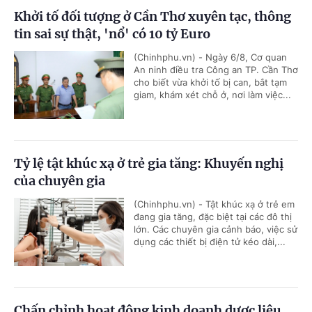
Khởi tố đối tượng ở Cần Thơ xuyên tạc, thông
tin sai sự thật, 'nổ' có 10 tỷ Euro
(Chinhphu.vn) - Ngày 6/8, Cơ quan
An ninh điều tra Công an TP. Cần Thơ
cho biết vừa khởi tố bị can, bắt tạm
giam, khám xét chỗ ở, nơi làm việc...
Tỷ lệ tật khúc xạ ở trẻ gia tăng: Khuyến nghị
của chuyên gia
(Chinhphu.vn) - Tật khúc xạ ở trẻ em
đang gia tăng, đặc biệt tại các đô thị
lớn. Các chuyên gia cảnh báo, việc sử
dụng các thiết bị điện tử kéo dài,...
Chấn chỉnh hoạt động kinh doanh dược liệu