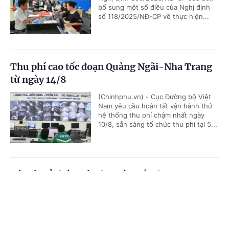
bổ sung một số điều của Nghị định
số 118/2025/NĐ-CP về thực hiện...
Thu phí cao tốc đoạn Quảng Ngãi-Nha Trang
từ ngày 14/8
(Chinhphu.vn) - Cục Đường bộ Việt
Nam yêu cầu hoàn tất vận hành thử
hệ thống thu phí chậm nhất ngày
10/8, sẵn sàng tổ chức thu phí tại 5...
Hà Nội tổ chức Hội chợ Xúc tiến thương mại
nông nghiệp, sản phẩm OCOP 2026
Cổng TTĐT Chính phủ
English
中文
(Chinhphu.vn) - Nhằm đẩy mạnh
quảng bá, kết nối tiêu thụ nông sản,
Trang chủ
Media
Tin nóng
Thông tin
sản phẩm OCOP của Thủ đô, Sở