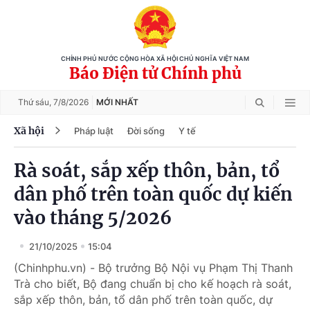
CHÍNH PHỦ NƯỚC CỘNG HÒA XÃ HỘI CHỦ NGHĨA VIỆT NAM
Báo Điện tử Chính phủ
Thứ sáu,
7/8/2026
MỚI NHẤT
Xã hội
Pháp luật
Đời sống
Y tế
Rà soát, sắp xếp thôn, bản, tổ
dân phố trên toàn quốc dự kiến
vào tháng 5/2026
21/10/2025
15:04
(Chinhphu.vn) - Bộ trưởng Bộ Nội vụ Phạm Thị Thanh
Trà cho biết, Bộ đang chuẩn bị cho kế hoạch rà soát,
sắp xếp thôn, bản, tổ dân phố trên toàn quốc, dự