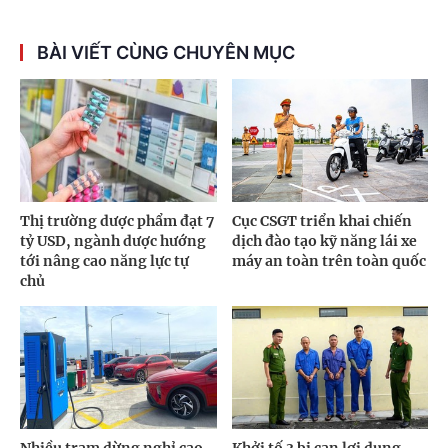
BÀI VIẾT CÙNG CHUYÊN MỤC
Thị trường dược phẩm đạt 7
Cục CSGT triển khai chiến
tỷ USD, ngành dược hướng
dịch đào tạo kỹ năng lái xe
tới nâng cao năng lực tự
máy an toàn trên toàn quốc
chủ
Nhiều trạm dừng nghỉ cao
Khởi tố 3 bị can lợi dụng