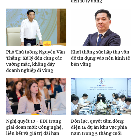
đến 10 tỷ đồng
Phó Thủ tướng Nguyễn Văn
Khơi thông sức hấp thụ vốn
Thắng: Xử lý đến cùng các
để tín dụng vào nền kinh tế
vướng mắc, không đẩy
bền vững
doanh nghiệp đi vòng
Nghị quyết 10 - FDI trong
Dồn lực, quyết tâm đóng
giai đoạn mới: Công nghệ,
điện 14 dự án khu vực phía
liên kết và giá trị dài hạn
nam trong 5 tháng cuối