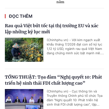
năm
ĐỌC THÊM
Rau quả Việt bứt tốc tại thị trường EU và xác
lập những kỷ lục mới
(Chinhphu.vn) - Với kim ngạch xuất
khẩu tháng 7/2026 đạt con số kỷ lục
1,12 tỷ USD, ngành rau quả Việt Nam
đang chứng minh sức bật mạnh mẽ....
TỔNG THUẬT: Tọa đàm “Nghị quyết 10: Phát
triển hệ sinh thái FDI chất lượng cao”
(Chinhphu.vn) - Cục thông tin và
Truyền thông Chính phủ tổ chức Tọa
đàm "Nghị quyết 10: Phát triển hệ
sinh thái FDI chất lượng cao", tập...