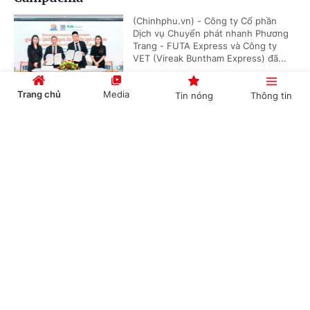
(Chinhphu.vn) - Công ty Cổ phần
Dịch vụ Chuyển phát nhanh Phương
Trang - FUTA Express và Công ty
VET (Vireak Buntham Express) đã...
Trang chủ
Media
Tin nóng
Thông tin
Doanh nghiệp đồng hành kiến tạo động lực
Cổng TTĐT Chính phủ
English
中文
tăng trưởng bền vững
(Chinhphu.vn) - Sáng 6/8, tại Hưng
Yên, Hội đồng Doanh nghiệp vì sự
phát triển bền vững thuộc Liên đoàn
Thương mại và Công nghiệp Việt...
Chuyên mục
CHÍNH TRỊ
KINH TẾ
Phó Thủ tướng Thường trực Phạm Gia Túc:
Sửa đổi 3 luật trong lĩnh vực ngân hàng nhằm
VĂN HÓA
XÃ HỘI
hoàn thiện thể chế, khắc phục khoảng trống