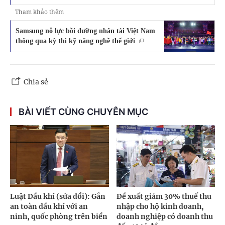
Tham khảo thêm
Samsung nỗ lực bồi dưỡng nhân tài Việt Nam
thông qua kỳ thi kỹ năng nghề thế giới
Chia sẻ
BÀI VIẾT CÙNG CHUYÊN MỤC
Luật Dầu khí (sửa đổi): Gắn
Đề xuất giảm 30% thuế thu
an toàn dầu khí với an
nhập cho hộ kinh doanh,
ninh, quốc phòng trên biển
doanh nghiệp có doanh thu