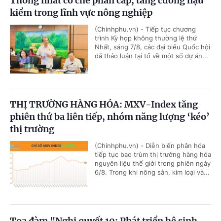
Thống nhất cơ chế phân cấp, tăng cường hậu
kiểm trong lĩnh vực nông nghiệp
(Chinhphu.vn) - Tiếp tục chương
trình Kỳ họp không thường lệ thứ
Nhất, sáng 7/8, các đại biểu Quốc hội
đã thảo luận tại tổ về một số dự án...
THỊ TRƯỜNG HÀNG HÓA: MXV-Index tăng
phiên thứ ba liên tiếp, nhóm năng lượng ‘kéo’
thị trường
(Chinhphu.vn) - Diễn biến phân hóa
tiếp tục bao trùm thị trường hàng hóa
nguyên liệu thế giới trong phiên ngày
6/8. Trong khi nông sản, kim loại và...
Tọa đàm "Nghị quyết 10: Phát triển hệ sinh