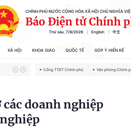
CHÍNH PHỦ NƯỚC CỘNG HÒA XÃ HỘI CHỦ NGHĨA VI
Báo Điện tử Chính 
Chiến dịch 500 ngày đêm tìm kiếm, quy tập và xác định danh tính hài cốt liệt sĩ
Thứ sáu, 7/8/2026
English
中文
Bảo vệ nền tảng tư tưởng của Đảng trong kỷ nguyên phát triển mới
XÃ HỘI
KHOA GIÁO
QUỐC TẾ
GÓP Ý HIẾN KẾ
Cổng TTĐT Chính phủ
Văn phòng Chính 
Chiến dịch 500 ngày đêm tìm kiếm, quy tập và xác định danh tính hài cốt liệt sĩ
ợ các doanh nghiệp
 nghiệp