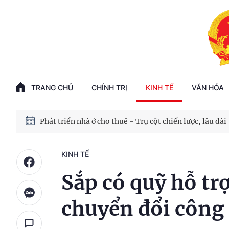
Phát triển kinh tế nhà nước trong kỷ nguyên mới
100 ngày xử lý các điểm nghẽn về chuyển đổi số
TRANG CHỦ
CHÍNH TRỊ
KINH TẾ
VĂN HÓA
Phát triển nhà ở cho thuê - Trụ cột chiến lược, lâu dài
Phát triển kinh tế nhà nước trong kỷ nguyên mới
KINH TẾ
Sắp có quỹ hỗ tr
chuyển đổi công