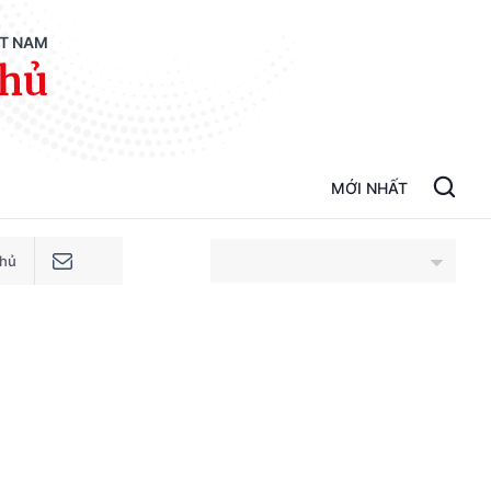
ỆT NAM
phủ
MỚI NHẤT
phủ
An Giang
Bắc Ninh
Cao Bằng