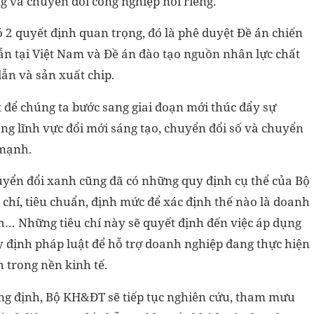
g và chuyển đổi công nghiệp nói riêng.
 2 quyết định quan trọng, đó là phê duyệt Đề án chiến
ẫn tại Việt Nam và Đề án đào tạo nguồn nhân lực chất
ẫn và sản xuất chip.
t để chúng ta bước sang giai đoạn mới thúc đẩy sự
g lĩnh vực đổi mới sáng tạo, chuyển đổi số và chuyển
 mạnh.
huyển đổi xanh cũng đã có những quy định cụ thể của Bộ
chí, tiêu chuẩn, định mức để xác định thế nào là doanh
… Những tiêu chí này sẽ quyết định đến việc áp dụng
y định pháp luật để hỗ trợ doanh nghiệp đang thực hiện
 trong nền kinh tế.
g định, Bộ KH&ĐT sẽ tiếp tục nghiên cứu, tham mưu