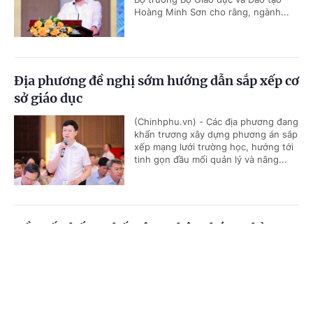
Hoàng Minh Sơn cho rằng, ngành...
Địa phương đề nghị sớm hướng dẫn sắp xếp cơ
sở giáo dục
(Chinhphu.vn) - Các địa phương đang
khẩn trương xây dựng phương án sắp
xếp mạng lưới trường học, hướng tới
tinh gọn đầu mối quản lý và nâng...
Đề xuất thống nhất công nhận chứng chỉ
trong hệ thống giáo dục quốc dân
Cổng TTĐT Chính phủ
English
中文
(Chinhphu.vn) - Bộ Giáo dục và Đào
tạo đang lấy ý kiến đối với dự thảo
Trang chủ
Media
Tin nóng
Thông tin
Thông tư quy định việc công nhận
chứng chỉ để sử dụng trong hệ...