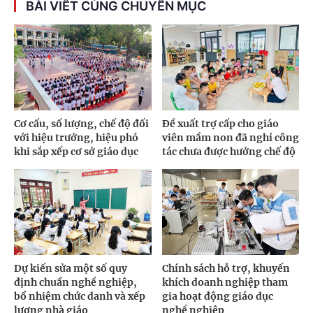
BÀI VIẾT CÙNG CHUYÊN MỤC
Cơ cấu, số lượng, chế độ đối
Đề xuất trợ cấp cho giáo
với hiệu trưởng, hiệu phó
viên mầm non đã nghỉ công
khi sắp xếp cơ sở giáo dục
tác chưa được hưởng chế độ
Dự kiến sửa một số quy
Chính sách hỗ trợ, khuyến
định chuẩn nghề nghiệp,
khích doanh nghiệp tham
bổ nhiệm chức danh và xếp
gia hoạt động giáo dục
lương nhà giáo
nghề nghiệp