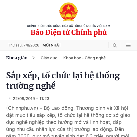
CHÍNH PHỦ NƯỚC CỘNG HÒA XÃ HỘI CHỦ NGHĨA VIỆT NAM
Báo Điện tử Chính phủ
Thứ sáu,
7/8/2026
MỚI NHẤT
Khoa giáo
Giáo dục
Khoa học - Công nghệ
Sắp xếp, tổ chức lại hệ thống
trường nghề
22/08/2019
11:23
(Chinhphu.vn) – Bộ Lao động, Thương binh và Xã hội
đặt mục tiêu sắp xếp, tổ chức lại hệ thống cơ sở giáo
dục nghề nghiệp theo hướng mở và linh hoạt, đáp
ứng nhu cầu nhân lực của thị trường lao động. Đến
năm 2030, quy mô tuyển sinh đạt 6,3 triệu người mỗi