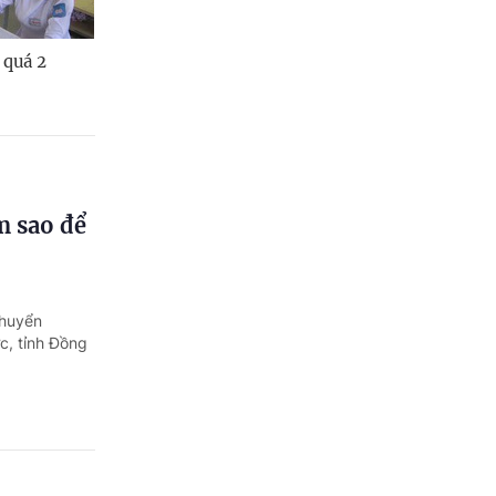
 quá 2
m sao để
chuyển
c, tỉnh Đồng