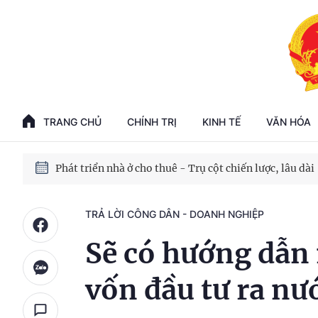
Phát triển kinh tế nhà nước trong kỷ nguyên mới
100 ngày xử lý các điểm nghẽn về chuyển đổi số
TRANG CHỦ
CHÍNH TRỊ
KINH TẾ
VĂN HÓA
Phát triển nhà ở cho thuê - Trụ cột chiến lược, lâu dài
Phát triển kinh tế nhà nước trong kỷ nguyên mới
TRẢ LỜI CÔNG DÂN - DOANH NGHIỆP
Sẽ có hướng dẫn
vốn đầu tư ra nư