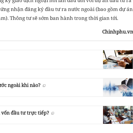
g ký giao dịch ngoại hối lần đầu đối với dự án đầu tư ra
hứng nhận đăng ký đầu tư ra nước ngoài (bao gồm dự án
m). Thông tư sẽ sớm ban hành trong thời gian tới.
Chinhphu.v
ước ngoài khi nào?
vốn đầu tư trực tiếp?