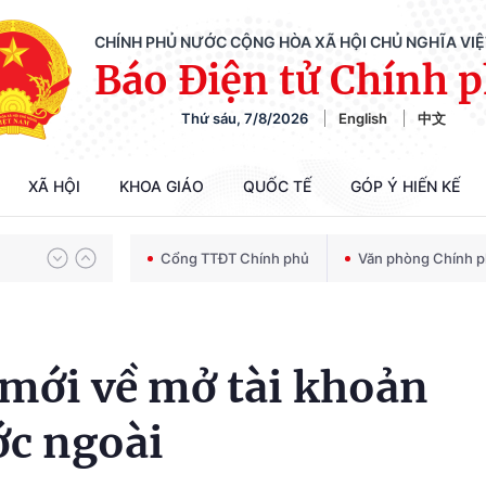
CHÍNH PHỦ NƯỚC CỘNG HÒA XÃ HỘI CHỦ NGHĨA VI
Báo Điện tử Chính 
Thứ sáu, 7/8/2026
English
中文
Chiến dịch 500 ngày đêm tìm kiếm, quy tập và xác định danh tính hài cốt liệt sĩ
XÃ HỘI
KHOA GIÁO
QUỐC TẾ
GÓP Ý HIẾN KẾ
Bảo vệ nền tảng tư tưởng của Đảng trong kỷ nguyên phát triển mới
Cổng TTĐT Chính phủ
Văn phòng Chính 
Chiến dịch 500 ngày đêm tìm kiếm, quy tập và xác định danh tính hài cốt liệt sĩ
 mới về mở tài khoản
ớc ngoài