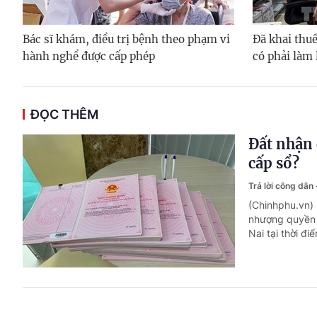
Bác sĩ khám, điều trị bệnh theo phạm vi
Đã khai thuế
hành nghề được cấp phép
có phải làm 
ĐỌC THÊM
Đất nhận 
cấp sổ?
Trả lời công dân
(Chinhphu.vn)
nhượng quyền 
Nai tại thời đi