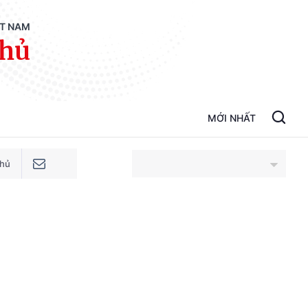
ỆT NAM
phủ
MỚI NHẤT
phủ
An Giang
Bắc Ninh
Cao Bằng