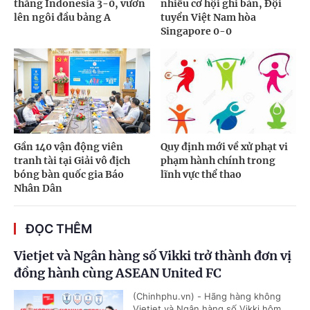
thắng Indonesia 3-0, vươn
nhiều cơ hội ghi bàn, Đội
lên ngôi đầu bảng A
tuyển Việt Nam hòa
Singapore 0-0
Gần 140 vận động viên
Quy định mới về xử phạt vi
tranh tài tại Giải vô địch
phạm hành chính trong
bóng bàn quốc gia Báo
lĩnh vực thể thao
Nhân Dân
ĐỌC THÊM
Vietjet và Ngân hàng số Vikki trở thành đơn vị
đồng hành cùng ASEAN United FC
(Chinhphu.vn) - Hãng hàng không
Vietjet và Ngân hàng số Vikki hôm