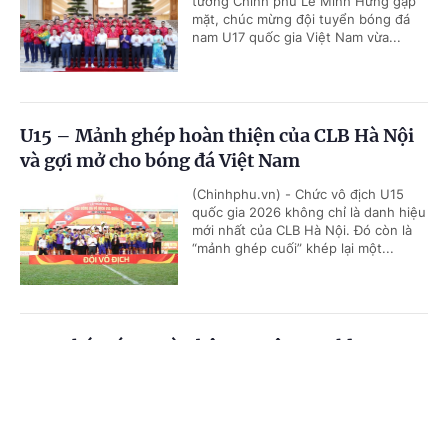
tướng Chính phủ Lê Minh Hưng gặp
mặt, chúc mừng đội tuyển bóng đá
nam U17 quốc gia Việt Nam vừa...
U15 – Mảnh ghép hoàn thiện của CLB Hà Nội
và gợi mở cho bóng đá Việt Nam
(Chinhphu.vn) - Chức vô địch U15
quốc gia 2026 không chỉ là danh hiệu
mới nhất của CLB Hà Nội. Đó còn là
“mảnh ghép cuối” khép lại một...
VTV phát sóng toàn bộ 104 trận World Cup
2026
Cổng TTĐT Chính phủ
English
中文
(Chinhphu.vn) - VTV phát sóng toàn
bộ 104 trận World Cup 2026 phát
Trang chủ
Media
Tin nóng
Thông tin
sóng toàn bộ 104 trận đấu trên nhiều