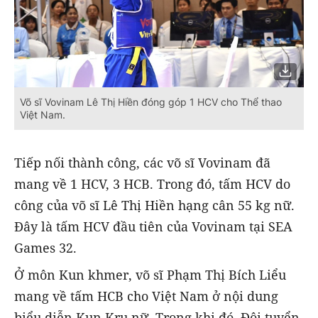
Võ sĩ Vovinam Lê Thị Hiền đóng góp 1 HCV cho Thể thao
Việt Nam.
Tiếp nối thành công, các võ sĩ Vovinam đã
mang về 1 HCV, 3 HCB. Trong đó, tấm HCV do
công của võ sĩ Lê Thị Hiền hạng cân 55 kg nữ.
Đây là tấm HCV đầu tiên của Vovinam tại SEA
Games 32.
Ở môn Kun khmer, võ sĩ Phạm Thị Bích Liểu
mang về tấm HCB cho Việt Nam ở nội dung
biểu diễn Kun Kru nữ. Trong khi đó, Đội tuyển