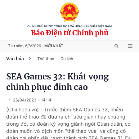
CHÍNH PHỦ NƯỚC CỘNG HÒA XÃ HỘI CHỦ NGHĨA VIỆT NAM
Báo Điện tử Chính phủ
Thứ năm,
6/8/2026
MỚI NHẤT
Văn hóa
Thể thao
Du lịch
SEA Games 32: Khát vọng
chinh phục đỉnh cao
26/04/2023
14:14
(Chinhphu.vn) - Trước thềm SEA Games 32, nhiều
đoàn thể thao đã đưa ra chỉ tiêu giành huy chương,
trong đó, có đoàn kỳ vọng giành ngôi Quán quân, có
đoàn muốn vô địch môn "thể thao vua" và cũng có
đoàn chỉ phấn đấu vượt thành tích SEA Games 31. Dù