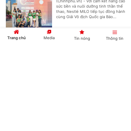
(Chinhphu.vn) - Với cam kết nâng cao
sức bền và nuôi dưỡng tinh thần thể
thao, Nestlé MILO tiếp tục đồng hành
cùng Giải Vô địch Quốc gia Báo...
Trang chủ
Media
Tin nóng
Thông tin
Gala Vinh quang Thể thao Việt Nam 2026:
Tôn vinh các huấn luyện viên, vận động viên
Cổng TTĐT Chính phủ
English
中文
xuất sắc
(Chinhphu.vn) - Ngày 27/3, tại Hà
Nội, nằm trong chuỗi hoạt động kỷ
niệm 80 năm Ngày truyền thống Thể
dục Thể thao Việt Nam (27/3/1946...
Chuyên mục
CHÍNH TRỊ
KINH TẾ
Diễn đàn Kinh tế Thể thao Việt Nam 2026:
VĂN HÓA
XÃ HỘI
Kiến tạo một nền kinh tế mới