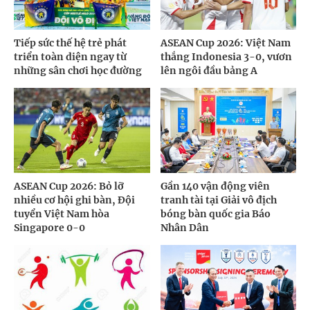
Tiếp sức thế hệ trẻ phát
ASEAN Cup 2026: Việt Nam
triển toàn diện ngay từ
thắng Indonesia 3-0, vươn
những sân chơi học đường
lên ngôi đầu bảng A
ASEAN Cup 2026: Bỏ lỡ
Gần 140 vận động viên
nhiều cơ hội ghi bàn, Đội
tranh tài tại Giải vô địch
tuyển Việt Nam hòa
bóng bàn quốc gia Báo
Singapore 0-0
Nhân Dân