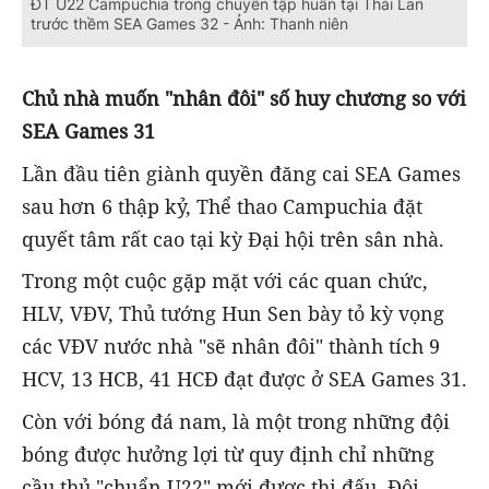
ĐT U22 Campuchia trong chuyến tập huấn tại Thái Lan
trước thềm SEA Games 32 - Ảnh: Thanh niên
Chủ nhà muốn "nhân đôi" số huy chương so với
SEA Games 31
Lần đầu tiên giành quyền đăng cai SEA Games
sau hơn 6 thập kỷ, Thể thao Campuchia đặt
quyết tâm rất cao tại kỳ Đại hội trên sân nhà.
Trong một cuộc gặp mặt với các quan chức,
HLV, VĐV, Thủ tướng Hun Sen bày tỏ kỳ vọng
các VĐV nước nhà "sẽ nhân đôi" thành tích 9
HCV, 13 HCB, 41 HCĐ đạt được ở SEA Games 31.
Còn với bóng đá nam, là một trong những đội
bóng được hưởng lợi từ quy định chỉ những
cầu thủ "chuẩn U22" mới được thi đấu, Đội