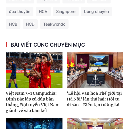
đua thuyền
HCV
Singapore
bóng chuyền
HCB
HCĐ
Teakwondo
BÀI VIẾT CÙNG CHUYÊN MỤC
Việt Nam 3-1 Campuchia:
‘Lễ hội Văn hoá Thế giới tại
Đình Bắc lập cú đúp bàn
Hà Nội' lần thứ hai: Hội tụ
thắng, Đội tuyển Việt Nam
di sản - Kiến tạo tương lai
giành vé vào bán kết