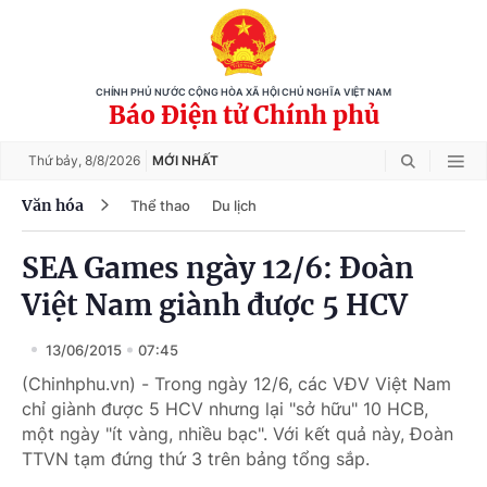
CHÍNH PHỦ NƯỚC CỘNG HÒA XÃ HỘI CHỦ NGHĨA VIỆT NAM
Báo Điện tử Chính phủ
Thứ bảy,
8/8/2026
MỚI NHẤT
Văn hóa
Thể thao
Du lịch
SEA Games ngày 12/6: Đoàn
Việt Nam giành được 5 HCV
13/06/2015
07:45
(Chinhphu.vn) - Trong ngày 12/6, các VĐV Việt Nam
chỉ giành được 5 HCV nhưng lại "sở hữu" 10 HCB,
một ngày "ít vàng, nhiều bạc". Với kết quả này, Đoàn
TTVN tạm đứng thứ 3 trên bảng tổng sắp.