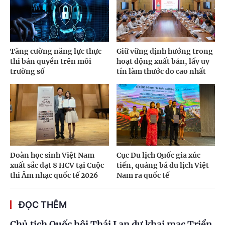
Tăng cường năng lực thực
Giữ vững định hướng trong
thi bản quyền trên môi
hoạt động xuất bản, lấy uy
trường số
tín làm thước đo cao nhất
Đoàn học sinh Việt Nam
Cục Du lịch Quốc gia xúc
xuất sắc đạt 8 HCV tại Cuộc
tiến, quảng bá du lịch Việt
thi Âm nhạc quốc tế 2026
Nam ra quốc tế
ĐỌC THÊM
Chủ tịch Quốc hội Thái Lan dự khai mạc Triển