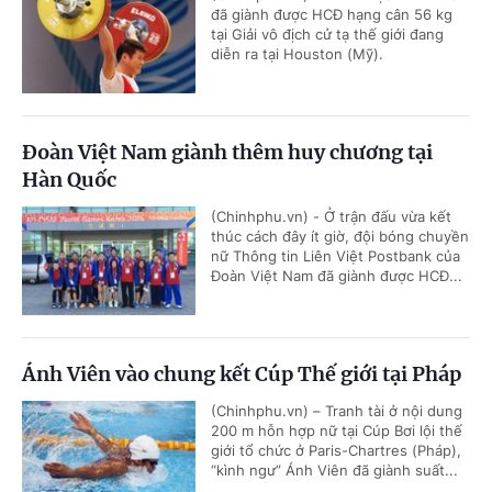
đã giành được HCĐ hạng cân 56 kg
tại Giải vô địch cử tạ thế giới đang
diễn ra tại Houston (Mỹ).
Đoàn Việt Nam giành thêm huy chương tại
Hàn Quốc
(Chinhphu.vn) - Ở trận đấu vừa kết
thúc cách đây ít giờ, đội bóng chuyền
nữ Thông tin Liên Việt Postbank của
Đoàn Việt Nam đã giành được HCĐ...
Ánh Viên vào chung kết Cúp Thế giới tại Pháp
(Chinhphu.vn) – Tranh tài ở nội dung
200 m hỗn hợp nữ tại Cúp Bơi lội thế
giới tổ chức ở Paris-Chartres (Pháp),
“kình ngư” Ánh Viên đã giành suất...