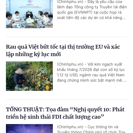
(Chinhphu.vn) - Đây là yêu cầu của
lãnh đạo Tổng công ty Truyền tải điện
quốc gia (EVNNPT) tại cuộc họp rà
soát tiến độ các dự án có khả năng...
Rau quả Việt bứt tốc tại thị trường EU và xác
lập những kỷ lục mới
(Chinhphu.vn) - Với kim ngạch xuất
khẩu tháng 7/2026 đạt con số kỷ lục
1,12 tỷ USD, ngành rau quả Việt Nam
đang chứng minh sức bật mạnh mẽ....
TỔNG THUẬT: Tọa đàm “Nghị quyết 10: Phát
triển hệ sinh thái FDI chất lượng cao”
(Chinhphu.vn) - Cục thông tin và
Truyền thông Chính phủ tổ chức Tọa