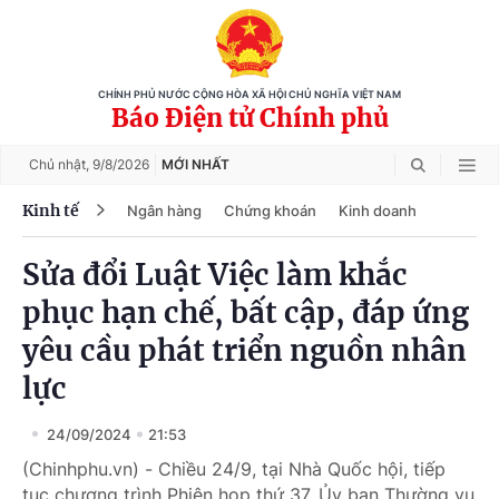
CHÍNH PHỦ NƯỚC CỘNG HÒA XÃ HỘI CHỦ NGHĨA VIỆT NAM
Báo Điện tử Chính phủ
Chủ nhật,
9/8/2026
MỚI NHẤT
Kinh tế
Ngân hàng
Chứng khoán
Kinh doanh
Sửa đổi Luật Việc làm khắc
phục hạn chế, bất cập, đáp ứng
yêu cầu phát triển nguồn nhân
lực
24/09/2024
21:53
(Chinhphu.vn) - Chiều 24/9, tại Nhà Quốc hội, tiếp
tục chương trình Phiên họp thứ 37, Ủy ban Thường vụ