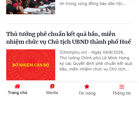
tín trong vùng đồng bào dân tộc...
Thủ tướng phê chuẩn kết quả bầu, miễn
nhiệm chức vụ Chủ tịch UBND thành phố Huế
(Chinhphu.vn) - Ngày 04/8/2026,
Thủ tướng Chính phủ Lê Minh Hưng
ký các Quyết định phê chuẩn kết quả
bầu, miễn nhiệm chức vụ Chủ tịch...
Trang chủ
Media
Tin nóng
Thông tin
Chính sách huy động tiềm lực KHCN phục vụ
hoạt động Công an nhân dân
Cổng TTĐT Chính phủ
English
中文
(Chinhphu.vn) - Chính phủ ban hành
Nghị định số 304/2026/NĐ-CP ngày
03/8/2026 huy động tiềm lực khoa
học và công nghệ, kỹ thuật phục...