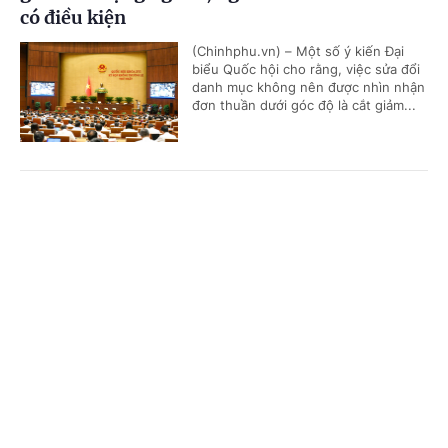
có điều kiện
(Chinhphu.vn) – Một số ý kiến Đại
biểu Quốc hội cho rằng, việc sửa đổi
danh mục không nên được nhìn nhận
đơn thuần dưới góc độ là cắt giảm...
Dòng vốn đầu tư phát triển của Nhà nước và
Cổng TTĐT Chính phủ
English
中文
'bài toán' kích hoạt nguồn lực tư nhân
Trang chủ
Media
Tin nóng
Thông tin
(Chinhphu.vn) - Mới đây, Ngân hàng
Phát triển Việt Nam (VDB) và Tập
đoàn T&T Group ký kết thỏa thuận
hợp tác về tín dụng đầu tư. Sự kiện...
Chuyên mục
CHÍNH TRỊ
KINH TẾ
Tập trung đẩy nhanh tiến độ các dự án truyền
tải điện trên địa bàn tỉnh Đắk Lắk
VĂN HÓA
XÃ HỘI