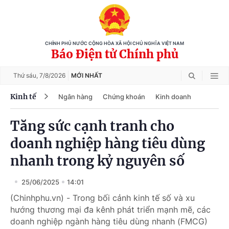
CHÍNH PHỦ NƯỚC CỘNG HÒA XÃ HỘI CHỦ NGHĨA VIỆT NAM
Báo Điện tử Chính phủ
Thứ sáu,
7/8/2026
MỚI NHẤT
Kinh tế
Ngân hàng
Chứng khoán
Kinh doanh
Tăng sức cạnh tranh cho
doanh nghiệp hàng tiêu dùng
nhanh trong kỷ nguyên số
25/06/2025
14:01
(Chinhphu.vn) - Trong bối cảnh kinh tế số và xu
hướng thương mại đa kênh phát triển mạnh mẽ, các
doanh nghiệp ngành hàng tiêu dùng nhanh (FMCG)