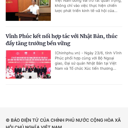
Việt Nam đóng vai trò rất quan trọng,
không chỉ vào việc thực hiện chiến
lược phát triển kinh tế-xã hội của...
Vĩnh Phúc kết nối hợp tác với Nhật Bản, thúc
đẩy tăng trưởng bền vững
(Chinhphu.vn) - Ngày 23/6, tỉnh Vĩnh
Phúc phối hợp cùng với Bộ Ngoại
giao, Đại sứ quán Nhật Bản tại Việt
Nam và Tổ chức Xúc tiến thương...
© BÁO ĐIỆN TỬ CỦA CHÍNH PHỦ NƯỚC CỘNG HÒA XÃ
HỘI CHỦ NGHĨA VIỆT NAM