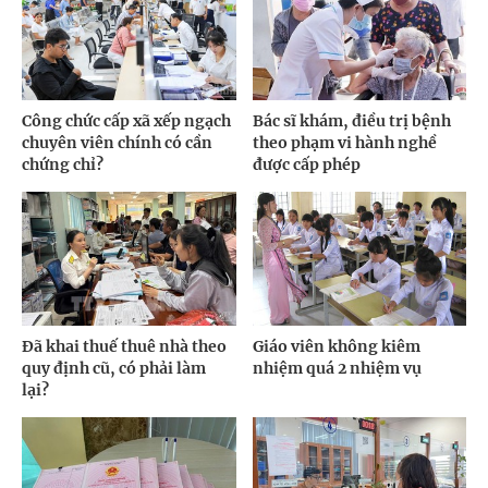
Công chức cấp xã xếp ngạch
Bác sĩ khám, điều trị bệnh
chuyên viên chính có cần
theo phạm vi hành nghề
chứng chỉ?
được cấp phép
Đã khai thuế thuê nhà theo
Giáo viên không kiêm
quy định cũ, có phải làm
nhiệm quá 2 nhiệm vụ
lại?