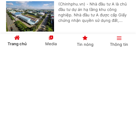
(Chinhphu.vn) - Nhà đầu tư A là chủ
đầu tư dự án hạ tầng khu công
nghiệp. Nhà đầu tư A được cấp Giấy
chứng nhận quyền sử dụng đất,...
Trang chủ
Media
Tin nóng
Thông tin
Đối tượng nào được áp dụng chế độ phụ cấp
thu hút?
Cổng TTĐT Chính phủ
English
中文
(Chinhphu.vn) - Ông Lê Hùng (Huế)
là giáo viên, công tác 22 năm ở xã
đặc biệt khó khăn. Tháng 8/2020 ông
được chuyển đến xã thuận lợi, đã...
Chuyên mục
Mua nhà ở xã hội: Vợ thân nhân liệt sĩ vẫn
CHÍNH TRỊ
KINH TẾ
phải xác nhận thu nhập
VĂN HÓA
XÃ HỘI
(Chinhphu.vn) - Trường hợp thân