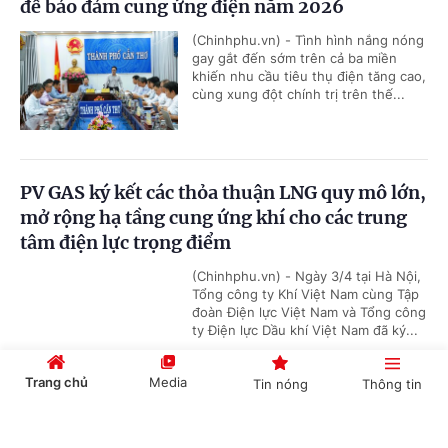
để bảo đảm cung ứng điện năm 2026
(Chinhphu.vn) - Tình hình nắng nóng
gay gắt đến sớm trên cả ba miền
khiến nhu cầu tiêu thụ điện tăng cao,
cùng xung đột chính trị trên thế...
PV GAS ký kết các thỏa thuận LNG quy mô lớn,
mở rộng hạ tầng cung ứng khí cho các trung
tâm điện lực trọng điểm
(Chinhphu.vn) - Ngày 3/4 tại Hà Nội,
Tổng công ty Khí Việt Nam cùng Tập
đoàn Điện lực Việt Nam và Tổng công
ty Điện lực Dầu khí Việt Nam đã ký...
Trang chủ
Media
Tin nóng
Thông tin
'Bón đúng, bón ít' – Triết lý làm nông nghiệp
Cổng TTĐT Chính phủ
English
中文