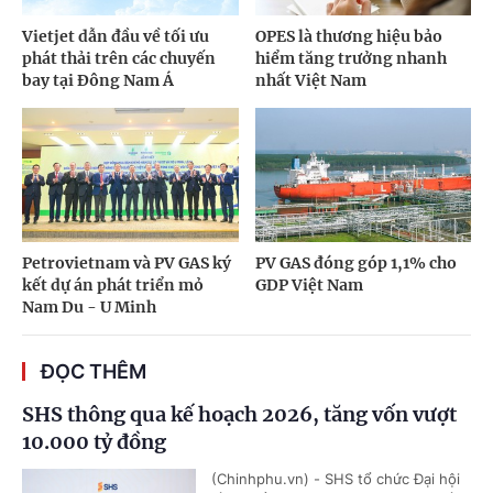
Vietjet dẫn đầu về tối ưu
OPES là thương hiệu bảo
phát thải trên các chuyến
hiểm tăng trưởng nhanh
bay tại Đông Nam Á
nhất Việt Nam
Petrovietnam và PV GAS ký
PV GAS đóng góp 1,1% cho
kết dự án phát triển mỏ
GDP Việt Nam
Nam Du - U Minh
ĐỌC THÊM
SHS thông qua kế hoạch 2026, tăng vốn vượt
10.000 tỷ đồng
(Chinhphu.vn) - SHS tổ chức Đại hội