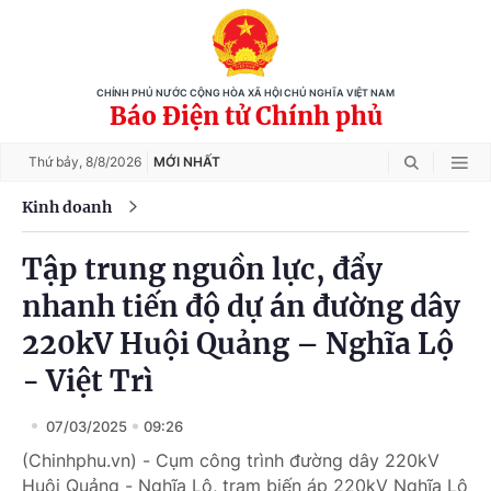
CHÍNH PHỦ NƯỚC CỘNG HÒA XÃ HỘI CHỦ NGHĨA VIỆT NAM
Báo Điện tử Chính phủ
Thứ bảy,
8/8/2026
MỚI NHẤT
Kinh doanh
Tập trung nguồn lực, đẩy
nhanh tiến độ dự án đường dây
220kV Huội Quảng – Nghĩa Lộ
- Việt Trì
07/03/2025
09:26
(Chinhphu.vn) - Cụm công trình đường dây 220kV
Huội Quảng - Nghĩa Lộ, trạm biến áp 220kV Nghĩa Lộ