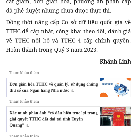
cắt giảm, đơn giản hóa, phương án phân cấp
đã phê duyệt nhưng chưa được thực thi.
Đồng thời nâng cấp Cơ sở dữ liệu quốc gia về
TTHC để cập nhật, công khai theo dõi, đánh giá
về TTHC nội bộ và TTHC 4 cấp chính quyền.
Hoàn thành trong Quý 3 năm 2023.
Khánh Linh
Tham khảo thêm
Đơn giản hóa TTHC về quản lý, sử dụng chứng
thư số của Ngân hàng Nhà nước
Tham khảo thêm
Xác minh phản ánh “có dấu hiệu trục lợi trong
giải quyết TTHC đất đai tại tỉnh Tuyên
Quang”
Tham khảo thêm