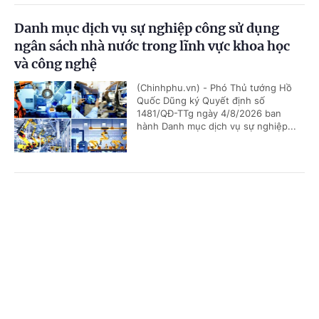
Danh mục dịch vụ sự nghiệp công sử dụng
ngân sách nhà nước trong lĩnh vực khoa học
và công nghệ
(Chinhphu.vn) - Phó Thủ tướng Hồ
Quốc Dũng ký Quyết định số
1481/QĐ-TTg ngày 4/8/2026 ban
hành Danh mục dịch vụ sự nghiệp...
Bảo đảm ngày khai giảng thực sự là ngày hội
Cổng TTĐT Chính phủ
English
中文
của học sinh và giáo viên
Trang chủ
Media
Tin nóng
Thông tin
(Chinhphu.vn) - Phó Thủ tướng Lê
Tiến Châu ký Quyết định số 1472/QĐ-
TTg ban hành Kế hoạch triển khai
thực hiện kết luận của đồng chí...
Chuyên mục