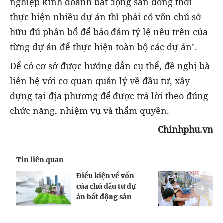
nghiệp kinh doanh bất động sản đồng thời
thực hiện nhiều dự án thì phải có vốn chủ sở
hữu đủ phân bổ để bảo đảm tỷ lệ nêu trên của
từng dự án để thực hiện toàn bộ các dự án".
Để có cơ sở được hướng dẫn cụ thể, đề nghị bà
liên hệ với cơ quan quản lý về đầu tư, xây
dựng tại địa phương để được trả lời theo đúng
chức năng, nhiệm vụ và thẩm quyền.
Chinhphu.vn
Tin liên quan
Điều kiện về vốn
C
của chủ đầu tư dự
g
án bất động sản
đ