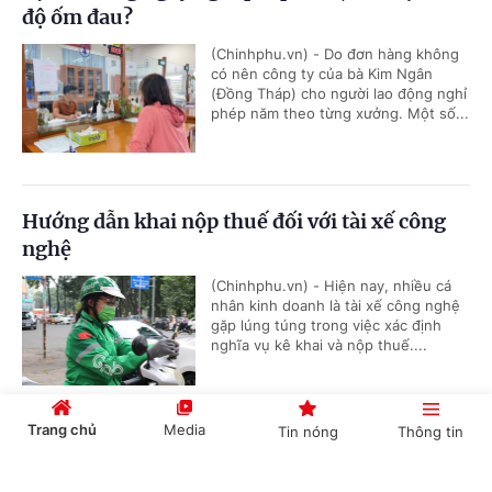
độ ốm đau?
(Chinhphu.vn) - Do đơn hàng không
có nên công ty của bà Kim Ngân
(Đồng Tháp) cho người lao động nghỉ
phép năm theo từng xưởng. Một số...
Hướng dẫn khai nộp thuế đối với tài xế công
nghệ
(Chinhphu.vn) - Hiện nay, nhiều cá
nhân kinh doanh là tài xế công nghệ
gặp lúng túng trong việc xác định
nghĩa vụ kê khai và nộp thuế....
Trang chủ
Media
Tin nóng
Thông tin
Kiến nghị xem xét mức lương công chức xã
Cổng TTĐT Chính phủ
English
中文
(Chinhphu.vn) - Bộ Nội vụ tiếp tục