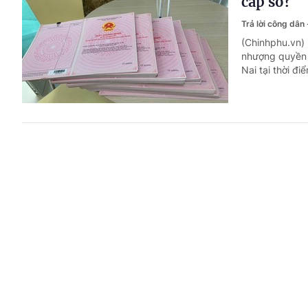
cấp sổ?
Trả lời công dân
(Chinhphu.vn)
nhượng quyền 
Nai tại thời đi
Bị ốm trù
Trả lời công dân
(Chinhphu.vn)
lao động nghỉ
báo là đi làm.