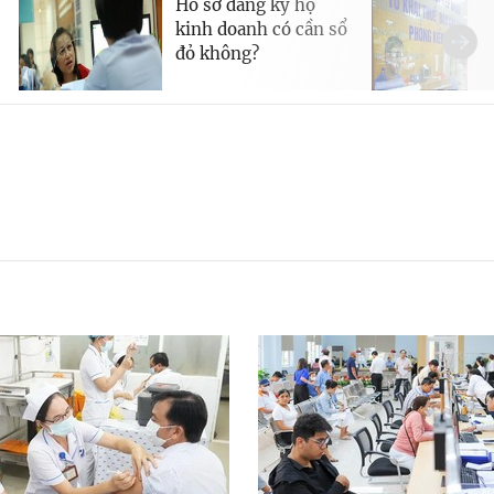
Hồ sơ đăng ký hộ
kinh doanh có cần sổ
đỏ không?