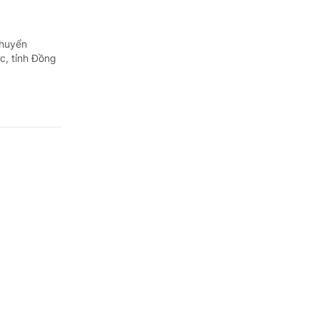
chuyển
c, tỉnh Đồng
au?
 cho người
 được thông