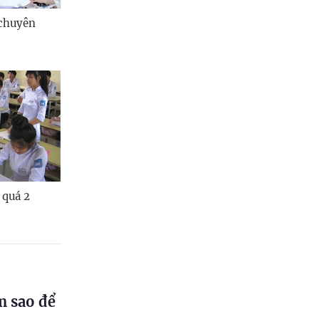
 chuyên
 quá 2
m sao để