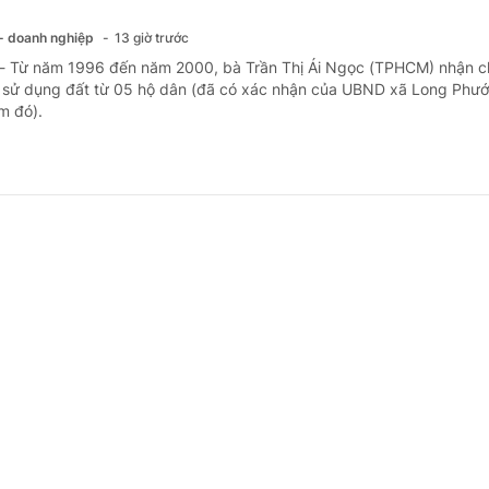
 - doanh nghiệp
13 giờ trước
 - Từ năm 1996 đến năm 2000, bà Trần Thị Ái Ngọc (TPHCM) nhận 
sử dụng đất từ 05 hộ dân (đã có xác nhận của UBND xã Long Phướ
ểm đó).
ng ngày nghỉ phép năm, có được chế độ ốm đ
 - doanh nghiệp
1 ngày trước
 - Do đơn hàng không có nên công ty của bà Kim Ngân (Đồng Tháp)
 phép năm theo từng xưởng. Một số người đã nghỉ hết phép năm nên