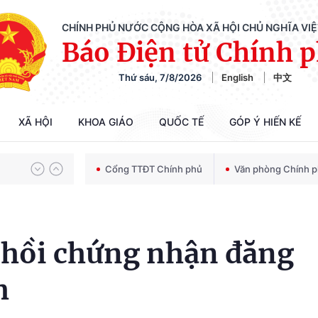
CHÍNH PHỦ NƯỚC CỘNG HÒA XÃ HỘI CHỦ NGHĨA VI
Báo Điện tử Chính 
Thứ sáu, 7/8/2026
English
中文
Chiến dịch 500 ngày đêm tìm kiếm, quy tập và xác định danh tính hài cốt liệt sĩ
XÃ HỘI
KHOA GIÁO
QUỐC TẾ
GÓP Ý HIẾN KẾ
Bảo vệ nền tảng tư tưởng của Đảng trong kỷ nguyên phát triển mới
Cổng TTĐT Chính phủ
Văn phòng Chính 
Chiến dịch 500 ngày đêm tìm kiếm, quy tập và xác định danh tính hài cốt liệt sĩ
hồi chứng nhận đăng
h