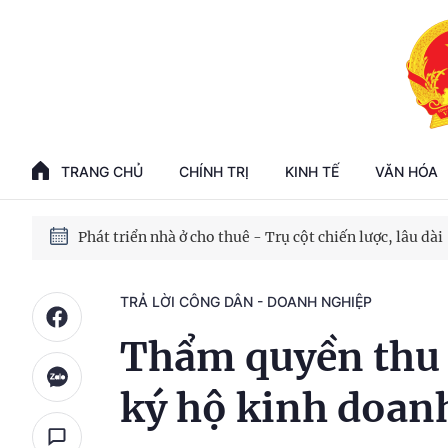
Phát triển kinh tế nhà nước trong kỷ nguyên mới
100 ngày xử lý các điểm nghẽn về chuyển đổi số
TRANG CHỦ
CHÍNH TRỊ
KINH TẾ
VĂN HÓA
Phát triển nhà ở cho thuê - Trụ cột chiến lược, lâu dài
Phát triển kinh tế nhà nước trong kỷ nguyên mới
TRẢ LỜI CÔNG DÂN - DOANH NGHIỆP
Thẩm quyền thu 
ký hộ kinh doan