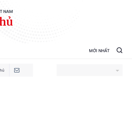
ỆT NAM
phủ
MỚI NHẤT
phủ
An Giang
Bắc Ninh
Cao Bằng