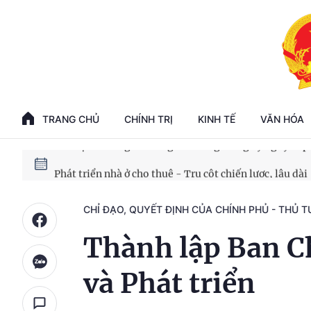
Phát triển kinh tế nhà nước trong kỷ nguyên mới
100 ngày xử lý các điểm nghẽn về chuyển đổi số
TRANG CHỦ
CHÍNH TRỊ
KINH TẾ
VĂN HÓA
Phát triển nhà ở cho thuê - Trụ cột chiến lược, lâu dài
Phát triển kinh tế nhà nước trong kỷ nguyên mới
CHỈ ĐẠO, QUYẾT ĐỊNH CỦA CHÍNH PHỦ - THỦ 
Thành lập Ban Ch
và Phát triển