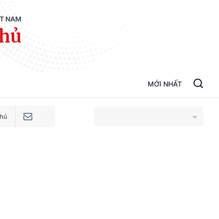
ỆT NAM
phủ
MỚI NHẤT
phủ
An Giang
Bắc Ninh
Cao Bằng