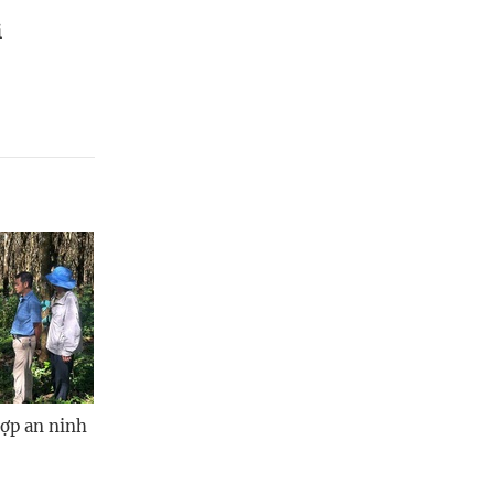
i
hợp an ninh