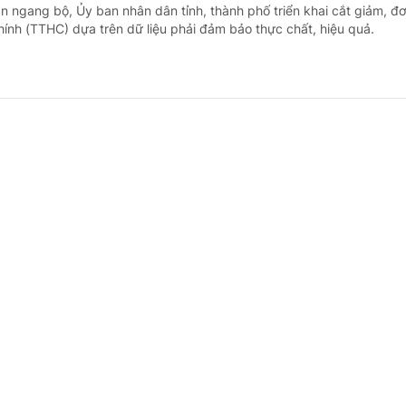
n ngang bộ, Ủy ban nhân dân tỉnh, thành phố triển khai cắt giảm, đ
hính (TTHC) dựa trên dữ liệu phải đảm bảo thực chất, hiệu quả.
rình hành động của Chính phủ về đổi mới mô
n đất nước
định của Chính phủ - Thủ tướng Chính phủ
2 giờ trước
 - Chính phủ ban hành Nghị quyết số 217/NQ-CP ngày 06/8/2026 v
ng của Chính phủ thực hiện Nghị quyết số 19-NQ/TW ngày 28/7/2026 
p hành Trung ương Đảng khóa XIV về đổi mới mô hình phát triển Việt
ố lượng, chế độ đối với hiệu trưởng, hiệu phó 
 giáo dục