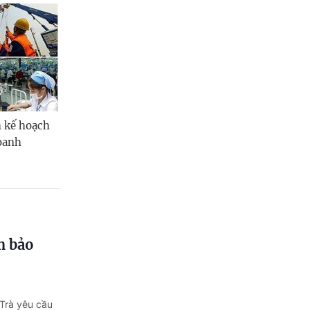
h kế hoạch
doanh
m bảo
Trà yêu cầu