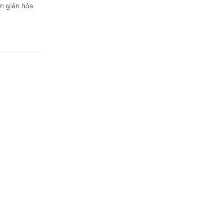
ơn giản hóa
 hình
ề Chương
Hội nghị lần
...
khi sắp