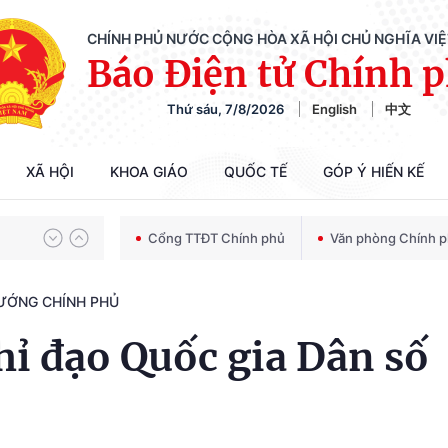
CHÍNH PHỦ NƯỚC CỘNG HÒA XÃ HỘI CHỦ NGHĨA VI
Báo Điện tử Chính 
Thứ sáu, 7/8/2026
English
中文
Chiến dịch 500 ngày đêm tìm kiếm, quy tập và xác định danh tính hài cốt liệt sĩ
XÃ HỘI
KHOA GIÁO
QUỐC TẾ
GÓP Ý HIẾN KẾ
Bảo vệ nền tảng tư tưởng của Đảng trong kỷ nguyên phát triển mới
Cổng TTĐT Chính phủ
Văn phòng Chính 
TƯỚNG CHÍNH PHỦ
Chiến dịch 500 ngày đêm tìm kiếm, quy tập và xác định danh tính hài cốt liệt sĩ
ỉ đạo Quốc gia Dân số