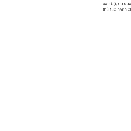
các bộ, cơ qua
thủ tục hành c
Chương t
phát triể
Chỉ đạo, quyết 
(Chinhphu.vn)
trình hành độ
thứ ba Ban Chấ
Cơ cấu, s
xếp cơ sở