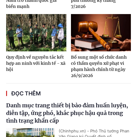
Nam trở thành quốc gia
phủ thường kỳ tháng
biển mạnh
7/2026
Quy định về nguyên tắc kết
Bổ sung một số chức danh
hợp an ninh với kinh tế - xã
có thẩm quyền xử phạt vi
hội
phạm hành chính từ ngày
26/9/2026
ĐỌC THÊM
Danh mục trang thiết bị bảo đảm huấn luyện,
diễn tập, ứng phó, khắc phục hậu quả trong
tình trạng khẩn cấp
(Chinhphu.vn) - Phó Thủ tướng Phan
Văn Giang ký Quyết định số