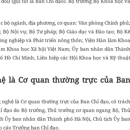
ổi) (gọi tắt là Ban Chỉ đạo). Bộ trưởng Bộ Khoa học v
ác bộ ngành, địa phương, cơ quan: Văn phòng Chính phủ
; Bộ Nội vụ; Bộ Tư pháp; Bộ Giáo dục và Đào tạo; Bộ K
ông nghiệp và Phát triển nông thôn; Viện Hàn lâm Kho
lâm Khoa học Xã hội Việt Nam; Ủy ban nhân dân Thàn
 Hồ Chí Minh; Liên hiệp các Hội Khoa học và Kỹ thuậ
ệ là Cơ quan thường trực của Ba
 nghệ là Cơ quan thường trực của Ban Chỉ đạo, có trác
ỉ đạo do Bộ trưởng, Thủ trưởng cơ quan ngang Bộ, Th
ịch Ủy ban nhân dân Thành phố Hà Nội, Chủ tịch Ủy ba
 cáo Trưởng ban Chỉ đạo.