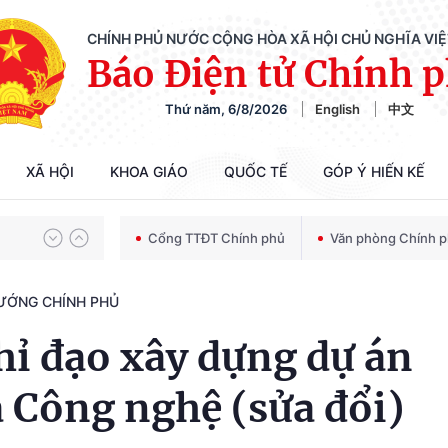
CHÍNH PHỦ NƯỚC CỘNG HÒA XÃ HỘI CHỦ NGHĨA VI
Báo Điện tử Chính 
Chiến dịch 500 ngày đêm tìm kiếm, quy tập và xác định danh tính hài cốt liệt sĩ
Thứ năm, 6/8/2026
English
中文
Bảo vệ nền tảng tư tưởng của Đảng trong kỷ nguyên phát triển mới
XÃ HỘI
KHOA GIÁO
QUỐC TẾ
GÓP Ý HIẾN KẾ
Cổng TTĐT Chính phủ
Văn phòng Chính 
Chiến dịch 500 ngày đêm tìm kiếm, quy tập và xác định danh tính hài cốt liệt sĩ
TƯỚNG CHÍNH PHỦ
hỉ đạo xây dựng dự án
 Công nghệ (sửa đổi)