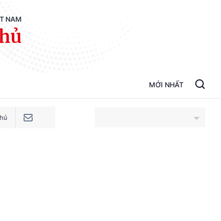
ỆT NAM
phủ
MỚI NHẤT
phủ
An Giang
Bắc Ninh
Cao Bằng