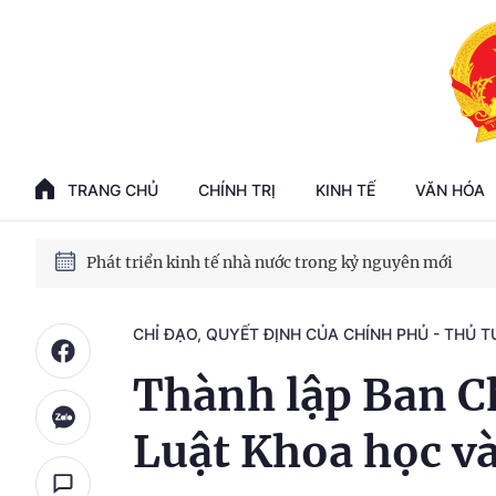
Phát triển kinh tế nhà nước trong kỷ nguyên mới
100 ngày xử lý các điểm nghẽn về chuyển đổi số
TRANG CHỦ
CHÍNH TRỊ
KINH TẾ
VĂN HÓA
Phát triển nhà ở cho thuê - Trụ cột chiến lược, lâu dài
Phát triển kinh tế nhà nước trong kỷ nguyên mới
CHỈ ĐẠO, QUYẾT ĐỊNH CỦA CHÍNH PHỦ - THỦ 
Thành lập Ban C
Luật Khoa học và