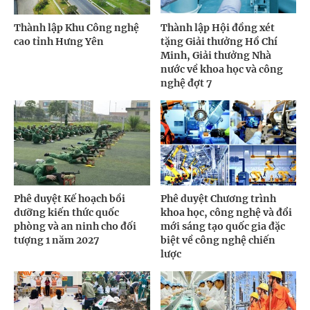
Thành lập Khu Công nghệ
Thành lập Hội đồng xét
cao tỉnh Hưng Yên
tặng Giải thưởng Hồ Chí
Minh, Giải thưởng Nhà
nước về khoa học và công
nghệ đợt 7
Phê duyệt Kế hoạch bồi
Phê duyệt Chương trình
dưỡng kiến thức quốc
khoa học, công nghệ và đổi
phòng và an ninh cho đối
mới sáng tạo quốc gia đặc
tượng 1 năm 2027
biệt về công nghệ chiến
lược