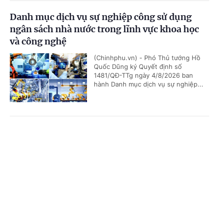
Danh mục dịch vụ sự nghiệp công sử dụng
ngân sách nhà nước trong lĩnh vực khoa học
và công nghệ
(Chinhphu.vn) - Phó Thủ tướng Hồ
Quốc Dũng ký Quyết định số
1481/QĐ-TTg ngày 4/8/2026 ban
hành Danh mục dịch vụ sự nghiệp...
Bảo đảm ngày khai giảng thực sự là ngày hội
Cổng TTĐT Chính phủ
English
中文
của học sinh và giáo viên
Trang chủ
Media
Tin nóng
Thông tin
(Chinhphu.vn) - Phó Thủ tướng Lê
Tiến Châu ký Quyết định số 1472/QĐ-
TTg ban hành Kế hoạch triển khai
thực hiện kết luận của đồng chí...
Chuyên mục