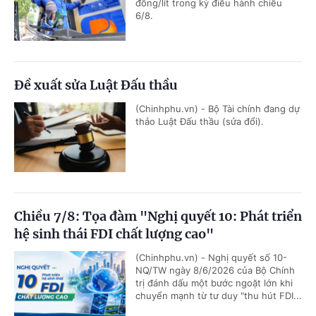
đồng/lít trong kỳ điều hành chiều
6/8.
Đề xuất sửa Luật Đấu thầu
(Chinhphu.vn) - Bộ Tài chính đang dự
thảo Luật Đấu thầu (sửa đổi).
Chiều 7/8: Tọa đàm "Nghị quyết 10: Phát triển
hệ sinh thái FDI chất lượng cao"
(Chinhphu.vn) - Nghị quyết số 10-
NQ/TW ngày 8/6/2026 của Bộ Chính
trị đánh dấu một bước ngoặt lớn khi
chuyển mạnh từ tư duy "thu hút FDI...