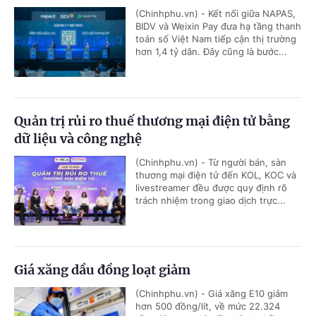
(Chinhphu.vn) - Kết nối giữa NAPAS,
BIDV và Weixin Pay đưa hạ tầng thanh
toán số Việt Nam tiếp cận thị trường
hơn 1,4 tỷ dân. Đây cũng là bước...
Quản trị rủi ro thuế thương mại điện tử bằng
dữ liệu và công nghệ
(Chinhphu.vn) - Từ người bán, sàn
thương mại điện tử đến KOL, KOC và
livestreamer đều được quy định rõ
trách nhiệm trong giao dịch trực...
Giá xăng dầu đồng loạt giảm
(Chinhphu.vn) - Giá xăng E10 giảm
hơn 500 đồng/lít, về mức 22.324