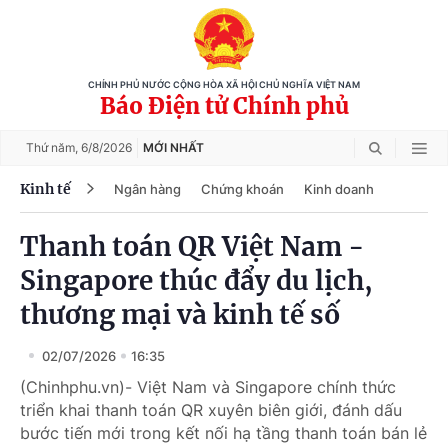
CHÍNH PHỦ NƯỚC CỘNG HÒA XÃ HỘI CHỦ NGHĨA VIỆT NAM
Báo Điện tử Chính phủ
Thứ năm,
6/8/2026
MỚI NHẤT
Kinh tế
Ngân hàng
Chứng khoán
Kinh doanh
Thanh toán QR Việt Nam -
Singapore thúc đẩy du lịch,
thương mại và kinh tế số
02/07/2026
16:35
(Chinhphu.vn)- Việt Nam và Singapore chính thức
triển khai thanh toán QR xuyên biên giới, đánh dấu
bước tiến mới trong kết nối hạ tầng thanh toán bán lẻ