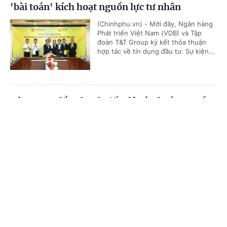
'bài toán' kích hoạt nguồn lực tư nhân
(Chinhphu.vn) - Mới đây, Ngân hàng
Phát triển Việt Nam (VDB) và Tập
đoàn T&T Group ký kết thỏa thuận
hợp tác về tín dụng đầu tư. Sự kiện...
Tập trung đẩy nhanh tiến độ các dự án truyền
tải điện trên địa bàn tỉnh Đắk Lắk
Cổng TTĐT Chính phủ
English
中文
(Chinhphu.vn) - Trong buổi làm việc
với UBND tỉnh Đắk Lắk sáng nay
Trang chủ
Media
Tin nóng
Thông tin
(5/8), Tổng công ty Truyền tải điện
quốc gia (EVNNPT) đã nêu lên...
Chuyên mục
Cuộc đua AI trong ngân hàng chuyển sang
CHÍNH TRỊ
KINH TẾ
cuộc đua về dữ liệu