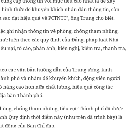
 cung cấp thông tin với mục tiêu cao nhất là để xây
à hình thức để khuyến khích nhân dân thông tin, còn
 sao đạt hiệu quả về PCTNTC", ông Trung cho biết.
việc ghi nhận thông tin về phòng, chống tham nhũng,
thực hiện theo các quy định của Đảng, pháp luật Nhà
u nại, tố cáo, phản ánh, kiến nghị, kiểm tra, thanh tra,
 theo các văn bản hướng dẫn của Trung ương, kinh
thành phố và nhằm để khuyến khích, động viên người
đó nâng cao hơn nữa chất lượng, hiệu quả công tác
 địa bàn Thành phố.
phòng, chống tham nhũng, tiêu cực Thành phố đã được
nh Quy định thời điểm này (như trên đã trình bày) là
ạt động của Ban Chỉ đạo.