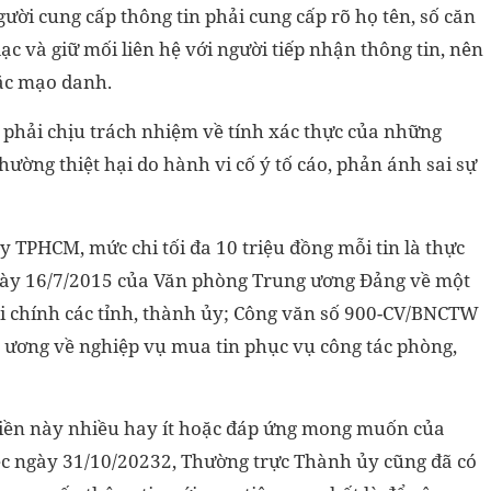
gười cung cấp thông tin phải cung cấp rõ họ tên, số căn
 lạc và giữ mối liên hệ với người tiếp nhận thông tin, nên
ặc mạo danh.
g phải chịu trách nhiệm về tính xác thực của những
thường thiệt hại do hành vi cố ý tố cáo, phản ánh sai sự
TPHCM, mức chi tối đa 10 triệu đồng mỗi tin là thực
ày 16/7/2015 của Văn phòng Trung ương Đảng về một
ội chính các tỉnh, thành ủy; Công văn số 900-CV/BNCTW
 ương về nghiệp vụ mua tin phục vụ công tác phòng,
 tiền này nhiều hay ít hoặc đáp ứng mong muốn của
iệc ngày 31/10/20232, Thường trực Thành ủy cũng đã có