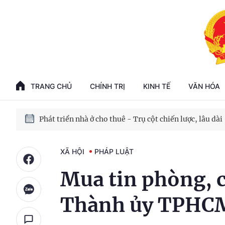
Phát triển kinh tế nhà nước trong kỷ nguyên mới
100 ngày xử lý các điểm nghẽn về chuyển đổi số
TRANG CHỦ
CHÍNH TRỊ
KINH TẾ
VĂN HÓA
Phát triển nhà ở cho thuê - Trụ cột chiến lược, lâu dài
Phát triển kinh tế nhà nước trong kỷ nguyên mới
XÃ HỘI
PHÁP LUẬT
Mua tin phòng, 
Thành ủy TPHCM