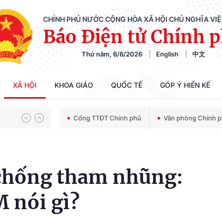
CHÍNH PHỦ NƯỚC CỘNG HÒA XÃ HỘI CHỦ NGHĨA VI
Báo Điện tử Chính 
Thứ năm, 6/8/2026
English
中文
Chiến dịch 500 ngày đêm tìm kiếm, quy tập và xác định danh tính hài cốt liệt sĩ
XÃ HỘI
KHOA GIÁO
QUỐC TẾ
GÓP Ý HIẾN KẾ
Bảo vệ nền tảng tư tưởng của Đảng trong kỷ nguyên phát triển mới
Cổng TTĐT Chính phủ
Văn phòng Chính 
Chiến dịch 500 ngày đêm tìm kiếm, quy tập và xác định danh tính hài cốt liệt sĩ
chống tham nhũng:
 nói gì?