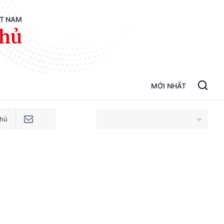
ỆT NAM
phủ
MỚI NHẤT
phủ
An Giang
Bắc Ninh
Cao Bằng