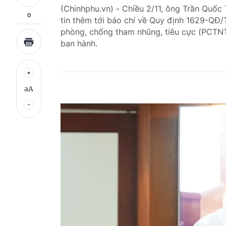
(Chinhphu.vn) - Chiều 2/11, ông Trần Quố
0
tin thêm tới báo chí về Quy định 1629-QĐ/T
phòng, chống tham nhũng, tiêu cực (PCTN
ban hành.
aA