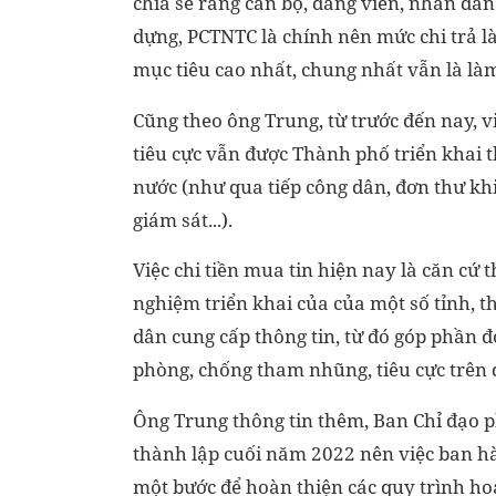
chia sẻ rằng cán bộ, đảng viên, nhân dân
dựng, PCTNTC là chính nên mức chi trả l
mục tiêu cao nhất, chung nhất vẫn là làm
Cũng theo ông Trung, từ trước đến nay, 
tiêu cực vẫn được Thành phố triển khai 
nước (như qua tiếp công dân, đơn thư khiế
giám sát...).
Việc chi tiền mua tin hiện nay là căn cứ
nghiệm triển khai của của một số tỉnh, 
dân cung cấp thông tin, từ đó góp phần 
phòng, chống tham nhũng, tiêu cực trên
Ông Trung thông tin thêm, Ban Chỉ đạo 
thành lập cuối năm 2022 nên việc ban hà
một bước để hoàn thiện các quy trình ho