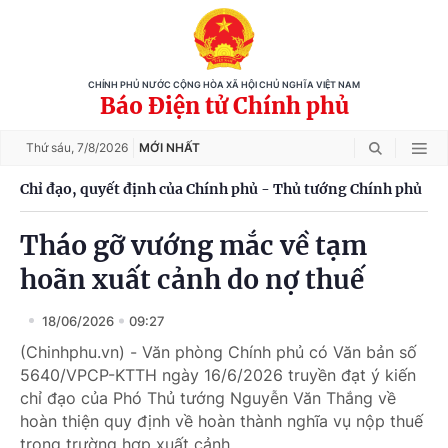
CHÍNH PHỦ NƯỚC CỘNG HÒA XÃ HỘI CHỦ NGHĨA VIỆT NAM
Báo Điện tử Chính phủ
Thứ sáu,
7/8/2026
MỚI NHẤT
Chỉ đạo, quyết định của Chính phủ - Thủ tướng Chính phủ
Tháo gỡ vướng mắc về tạm
hoãn xuất cảnh do nợ thuế
18/06/2026
09:27
(Chinhphu.vn) - Văn phòng Chính phủ có Văn bản số
5640/VPCP-KTTH ngày 16/6/2026 truyền đạt ý kiến
chỉ đạo của Phó Thủ tướng Nguyễn Văn Thắng về
hoàn thiện quy định về hoàn thành nghĩa vụ nộp thuế
trong trường hợp xuất cảnh.