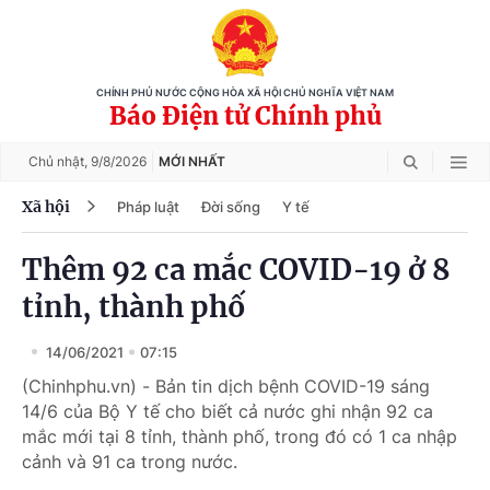
CHÍNH PHỦ NƯỚC CỘNG HÒA XÃ HỘI CHỦ NGHĨA VIỆT NAM
Báo Điện tử Chính phủ
Chủ nhật,
9/8/2026
MỚI NHẤT
Xã hội
Pháp luật
Đời sống
Y tế
Thêm 92 ca mắc COVID-19 ở 8
tỉnh, thành phố
14/06/2021
07:15
(Chinhphu.vn) - Bản tin dịch bệnh COVID-19 sáng
14/6 của Bộ Y tế cho biết cả nước ghi nhận 92 ca
mắc mới tại 8 tỉnh, thành phố, trong đó có 1 ca nhập
cảnh và 91 ca trong nước.