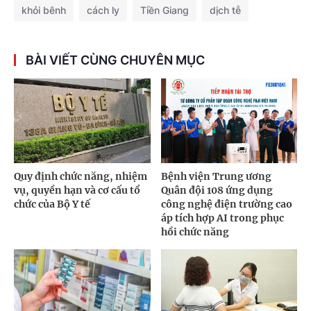
khỏi bênh
cách ly
Tiền Giang
dịch tễ
BÀI VIẾT CÙNG CHUYÊN MỤC
Quy định chức năng, nhiệm
Bệnh viện Trung ương
vụ, quyền hạn và cơ cấu tổ
Quân đội 108 ứng dụng
chức của Bộ Y tế
công nghệ điện trường cao
áp tích hợp AI trong phục
hồi chức năng