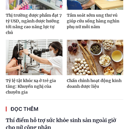
Thị trường dược phẩm đạt 7
Tầm soát sớm ung thư vú
tỷ USD, ngành dược hướng
giúp cứu sống hàng nghìn
tới nâng cao năng lực tự
phụ nữ mỗi năm
chủ
Tỷ lệ tật khúc xạ ở trẻ gia
Chấn chỉnh hoạt động kinh
tăng: Khuyến nghị của
doanh dược liệu
chuyên gia
ĐỌC THÊM
Thí điểm hỗ trợ sức khỏe sinh sản ngoài giờ
cho nữ công nhân