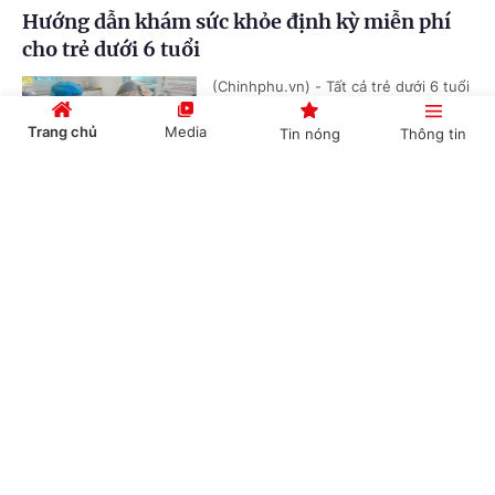
Hướng dẫn khám sức khỏe định kỳ miễn phí
cho trẻ dưới 6 tuổi
(Chinhphu.vn) - Tất cả trẻ dưới 6 tuổi
trên toàn quốc sẽ được khám sức
khỏe định kỳ miễn phí ít nhất mỗi
Trang chủ
Media
Tin nóng
Thông tin
năm một lần nhằm đánh giá tình...
Cổng TTĐT Chính phủ
English
中文
Phát huy vai trò của y học cổ truyền trong
chăm sóc, nâng cao sức khỏe Nhân dân
(Chinhphu.vn) - Phó Thủ tướng Chính
Chuyên mục
phủ Phạm Thị Thanh Trà ký Quyết
định số 1250/QĐ-TTg ngày 09/7/2026
về việc ban hành Kế hoạch thực...
CHÍNH TRỊ
KINH TẾ
VĂN HÓA
XÃ HỘI
Việt Nam hiện có gần 70 triệu người trong độ
KHOA GIÁO
QUỐC TẾ