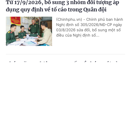
Từ 17/9/2026, bổ sung 3 nhóm đối tượng áp
dụng quy định về tố cáo trong Quân đội
(Chinhphu.vn) - Chính phủ ban hành
Nghị định số 305/2026/NĐ-CP ngày
03/8/2026 sửa đổi, bổ sung một số
điều của Nghị định số...
Chức năng, nhiệm vụ, cơ cấu tổ chức mới của
Bộ Ngoại giao
Cổng TTĐT Chính phủ
English
中文
(Chinhphu.vn) - Chính phủ ban hành
Nghị định số 306/2026/NĐ-CP quy
Trang chủ
Media
Tin nóng
Thông tin
định chức năng, nhiệm vụ, quyền hạn
và cơ cấu tổ chức của Bộ Ngoại giao.
Chuyên mục
Bổ nhiệm 2 Thứ trưởng Bộ Ngoại giao
CHÍNH TRỊ
KINH TẾ