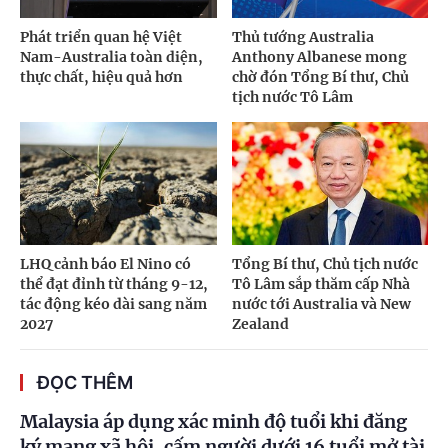
Phát triển quan hệ Việt
Thủ tướng Australia
Nam-Australia toàn diện,
Anthony Albanese mong
thực chất, hiệu quả hơn
chờ đón Tổng Bí thư, Chủ
tịch nước Tô Lâm
LHQ cảnh báo El Nino có
Tổng Bí thư, Chủ tịch nước
thể đạt đỉnh từ tháng 9-12,
Tô Lâm sắp thăm cấp Nhà
tác động kéo dài sang năm
nước tới Australia và New
2027
Zealand
ĐỌC THÊM
Malaysia áp dụng xác minh độ tuổi khi đăng
ký mạng xã hội, cấm người dưới 16 tuổi mở tài