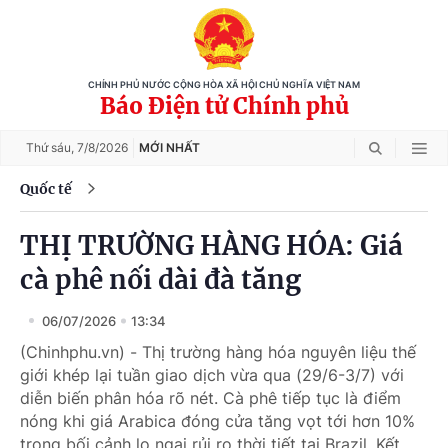
CHÍNH PHỦ NƯỚC CỘNG HÒA XÃ HỘI CHỦ NGHĨA VIỆT NAM
Báo Điện tử Chính phủ
Thứ sáu,
7/8/2026
MỚI NHẤT
Quốc tế
THỊ TRƯỜNG HÀNG HÓA: Giá
cà phê nối dài đà tăng
06/07/2026
13:34
(Chinhphu.vn) - Thị trường hàng hóa nguyên liệu thế
giới khép lại tuần giao dịch vừa qua (29/6-3/7) với
diễn biến phân hóa rõ nét. Cà phê tiếp tục là điểm
nóng khi giá Arabica đóng cửa tăng vọt tới hơn 10%
trong bối cảnh lo ngại rủi ro thời tiết tại Brazil. Kết