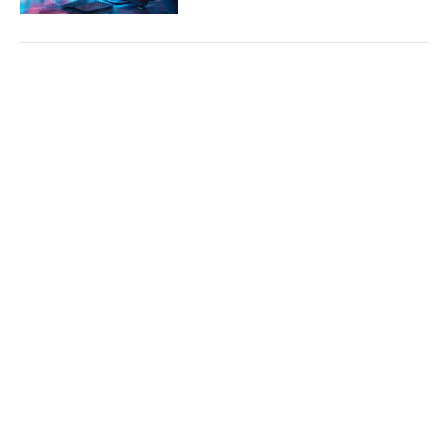
Mỹ lạc quan về triển vọng đàm phán với Iran,
Cổng TTĐT Chính phủ
English
中文
nhưng để ngỏ khả năng nối lại không kích
Trang chủ
Media
Tin nóng
Thông tin
(Chinhphu.vn) - Tổng thống Mỹ
Donald Trump ngày 27/7 bày tỏ lạc
quan về triển vọng đàm phán với Iran
trong bối cảnh hai bên đã bước...
Chuyên mục
CHÍNH TRỊ
KINH TẾ
Đưa 48 người trên tàu Khôi Nguyên 18 trở về
đất liền
VĂN HÓA
XÃ HỘI
(Chinhphu.vn) - Liên quan đến công
KHOA GIÁO
QUỐC TẾ
tác tìm kiếm, cứu hộ tàu Khôi Nguyên
18, theo thông tin từ các cơ quan
GÓP Ý HIẾN KẾ
chức năng Việt Nam, tính đến chiều...