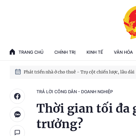
Phát triển kinh tế nhà nước trong kỷ nguyên mới
100 ngày xử lý các điểm nghẽn về chuyển đổi số
TRANG CHỦ
CHÍNH TRỊ
KINH TẾ
VĂN HÓA
Phát triển nhà ở cho thuê - Trụ cột chiến lược, lâu dài
Phát triển kinh tế nhà nước trong kỷ nguyên mới
TRẢ LỜI CÔNG DÂN - DOANH NGHIỆP
Thời gian tối đa
trưởng?