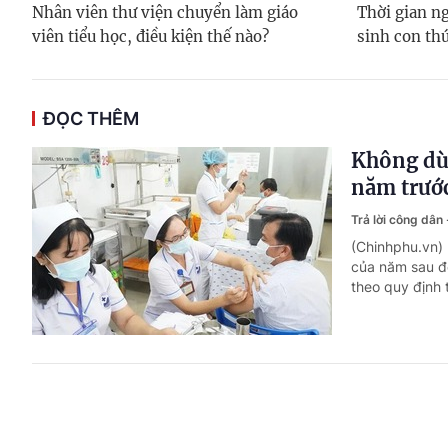
Nhân viên thư viện chuyển làm giáo
Thời gian ng
viên tiểu học, điều kiện thế nào?
sinh con thứ
ĐỌC THÊM
Không dù
năm trướ
Trả lời công dân
(Chinhphu.vn)
của năm sau để
theo quy định 
Công chức
chỉ?