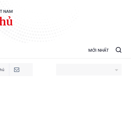
ỆT NAM
phủ
MỚI NHẤT
phủ
An Giang
Bắc Ninh
Cao Bằng