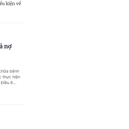
ều kiện về
ả nợ
 chữa bệnh
c thực hiện
Điều 6...
 chứng