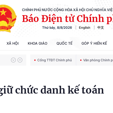
CHÍNH PHỦ NƯỚC CỘNG HÒA XÃ HỘI CHỦ NGHĨA VI
Báo Điện tử Chính 
Thứ bảy, 8/8/2026
English
中文
Chiến dịch 500 ngày đêm tìm kiếm, quy tập và xác định danh tính hài cốt liệt sĩ
XÃ HỘI
KHOA GIÁO
QUỐC TẾ
GÓP Ý HIẾN KẾ
Bảo vệ nền tảng tư tưởng của Đảng trong kỷ nguyên phát triển mới
Cổng TTĐT Chính phủ
Văn phòng Chính 
Chiến dịch 500 ngày đêm tìm kiếm, quy tập và xác định danh tính hài cốt liệt sĩ
 giữ chức danh kế toán