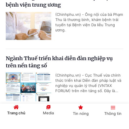
bệnh viện trung ương
(Chinhphu.vn) - Ông nội của bà Phạm
Thu là thương binh, khám bệnh trái
tuyến tại Bệnh viện Da liễu Trung
ương.
Ngành Thuế triển khai diễn đàn nghiệp vụ
trên nền tảng số
(Chinhphu.vn) - Cục Thuế vừa chính
thức triển khai Diễn đàn pháp luật và
nghiệp vụ quản lý thuế (VNTAX
FORUM) trên nền tảng số. Đây là...
Trang chủ
Media
Tin nóng
Thông tin
Có được truy lĩnh chênh lệch phụ cấp khu vực
từ đầu năm 2026?
Cổng TTĐT Chính phủ
English
中文