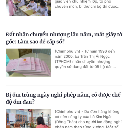
giáo viên chủ nhiệm lớp, tổ phó
chuyên môn, bí thư chi bộ thì được...
Đất nhận chuyển nhượng lâu năm, mất giấy tờ
gốc: Làm sao để cấp sổ?
(Chinhphu.vn) - Từ năm 1996 đến
năm 2000, bà Trần Thị Ái Ngọc
(TPHCM) nhận chuyển nhượng
quyền sử dụng đất từ 05 hộ dân...
Bị ốm trùng ngày nghỉ phép năm, có được chế
độ ốm đau?
(Chinhphu.vn) - Do đơn hàng không
có nên công ty của bà Kim Ngân
(Đồng Tháp) cho người lao động nghỉ
phép năm theo từng xưởng. Một số...