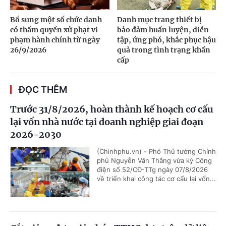
Bổ sung một số chức danh
Danh mục trang thiết bị
có thẩm quyền xử phạt vi
bảo đảm huấn luyện, diễn
phạm hành chính từ ngày
tập, ứng phó, khắc phục hậu
26/9/2026
quả trong tình trạng khẩn
cấp
ĐỌC THÊM
Trước 31/8/2026, hoàn thành kế hoạch cơ cấu
lại vốn nhà nước tại doanh nghiệp giai đoạn
2026-2030
(Chinhphu.vn) - Phó Thủ tướng Chính
phủ Nguyễn Văn Thắng vừa ký Công
điện số 52/CĐ-TTg ngày 07/8/2026
về triển khai công tác cơ cấu lại vốn...