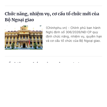
Chức năng, nhiệm vụ, cơ cấu tổ chức mới của
Bộ Ngoại giao
(Chinhphu.vn) - Chính phủ ban hành
Nghị định số 306/2026/NĐ-CP quy
định chức năng, nhiệm vụ, quyền hạn
và cơ cấu tổ chức của Bộ Ngoại giao.
Bổ nhiệm 2 Thứ trưởng Bộ Ngoại giao
Cổng TTĐT Chính phủ
English
中文
(Chinhphu.vn) - Thủ tướng Chính phủ
Lê Minh Hưng đã ký các Quyết định
về việc điều động, bổ nhiệm giữ chức
Trang chủ
Media
Tin nóng
Thông tin
Thứ trưởng Bộ Ngoại giao.
Chuyên mục