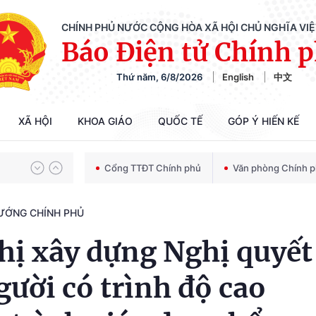
CHÍNH PHỦ NƯỚC CỘNG HÒA XÃ HỘI CHỦ NGHĨA VI
Báo Điện tử Chính 
Thứ năm, 6/8/2026
English
中文
Chiến dịch 500 ngày đêm tìm kiếm, quy tập và xác định danh tính hài cốt liệt sĩ
XÃ HỘI
KHOA GIÁO
QUỐC TẾ
GÓP Ý HIẾN KẾ
Bảo vệ nền tảng tư tưởng của Đảng trong kỷ nguyên phát triển mới
Cổng TTĐT Chính phủ
Văn phòng Chính 
TƯỚNG CHÍNH PHỦ
Chiến dịch 500 ngày đêm tìm kiếm, quy tập và xác định danh tính hài cốt liệt sĩ
hị xây dựng Nghị quyết
gười có trình độ cao