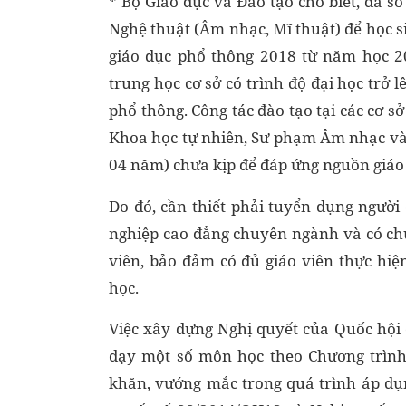
* Bộ Giáo dục và Đào tạo cho biết, đa s
Nghệ thuật (Âm nhạc, Mĩ thuật) để học 
giáo dục phổ thông 2018 từ năm học 20
trung học cơ sở có trình độ đại học trở l
phổ thông. Công tác đào tạo tại các cơ sở
Khoa học tự nhiên, Sư phạm Âm nhạc và S
04 năm) chưa kịp để đáp ứng nguồn giáo 
Do đó, cần thiết phải tuyển dụng người
nghiệp cao đẳng chuyên ngành và có ch
viên, bảo đảm có đủ giáo viên thực hi
học.
Việc xây dựng Nghị quyết của Quốc hội 
dạy một số môn học theo Chương trình
khăn, vướng mắc trong quá trình áp dụ