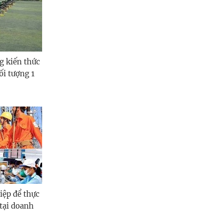
g kiến thức
ối tượng 1
iệp để thực
 tại doanh