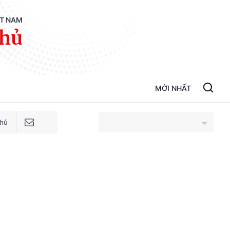
ỆT NAM
phủ
MỚI NHẤT
phủ
An Giang
Bắc Ninh
Cao Bằng