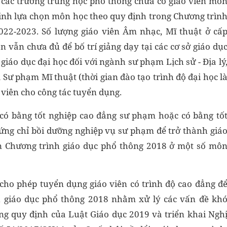
ố các trường trung học phổ thông chưa có giáo viên mô
sinh lựa chọn môn học theo quy định trong Chương trìn
22-2023. Số lượng giáo viên Âm nhạc, Mĩ thuật ở cấ
ên vẫn chưa đủ để bố trí giảng dạy tại các cơ sở giáo dụ
 giáo dục đại học đối với ngành sư phạm Lịch sử - Địa lý
ư phạm Mĩ thuật (thời gian đào tạo trình độ đại học l
viên cho công tác tuyển dụng.
 có bằng tốt nghiệp cao đẳng sư phạm hoặc có bằng tố
ứng chỉ bồi dưỡng nghiệp vụ sư phạm để trở thành giá
ện Chương trình giáo dục phổ thông 2018 ở một số mô
cho phép tuyển dụng giáo viên có trình độ cao đẳng đ
 giáo dục phổ thông 2018 nhằm xử lý các vấn đề kh
ng quy định của Luật Giáo dục 2019 và triển khai Ngh