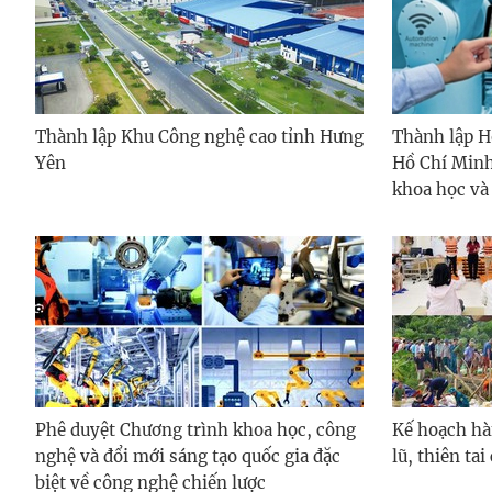
Thành lập Khu Công nghệ cao tỉnh Hưng
Thành lập H
Yên
Hồ Chí Minh
khoa học và
Phê duyệt Chương trình khoa học, công
Kế hoạch hà
nghệ và đổi mới sáng tạo quốc gia đặc
lũ, thiên ta
biệt về công nghệ chiến lược