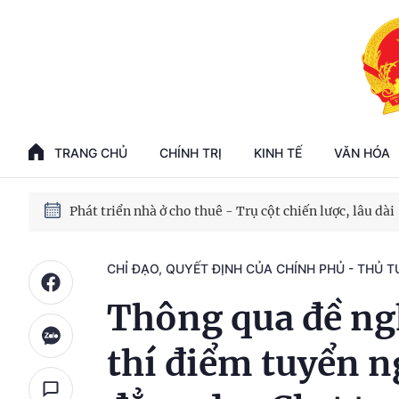
Phát triển kinh tế nhà nước trong kỷ nguyên mới
100 ngày xử lý các điểm nghẽn về chuyển đổi số
TRANG CHỦ
CHÍNH TRỊ
KINH TẾ
VĂN HÓA
Phát triển nhà ở cho thuê - Trụ cột chiến lược, lâu dài
Phát triển kinh tế nhà nước trong kỷ nguyên mới
CHỈ ĐẠO, QUYẾT ĐỊNH CỦA CHÍNH PHỦ - THỦ 
Thông qua đề ng
thí điểm tuyển n