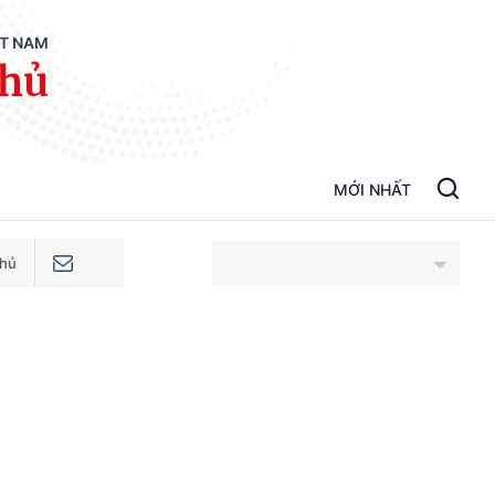
ỆT NAM
phủ
MỚI NHẤT
phủ
An Giang
Bắc Ninh
Cao Bằng