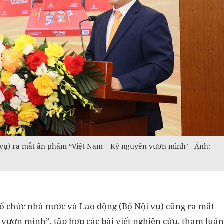
 vụ) ra mắt ấn phẩm “Việt Nam – Kỷ nguyên vươn mình" - Ảnh:
Tổ chức nhà nước và Lao động (Bộ Nội vụ) cũng ra mắt
vươn mình”, tập hợp các bài viết nghiên cứu, tham luận