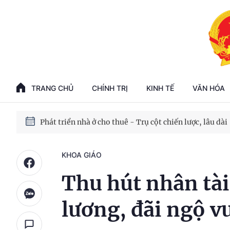
Phát triển kinh tế nhà nước trong kỷ nguyên mới
100 ngày xử lý các điểm nghẽn về chuyển đổi số
TRANG CHỦ
CHÍNH TRỊ
KINH TẾ
VĂN HÓA
Phát triển nhà ở cho thuê - Trụ cột chiến lược, lâu dài
Phát triển kinh tế nhà nước trong kỷ nguyên mới
KHOA GIÁO
Thu hút nhân tài
lương, đãi ngộ vư