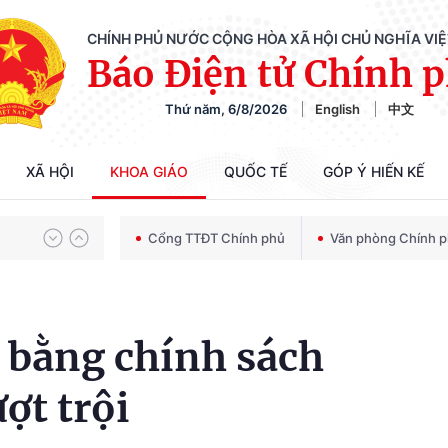
CHÍNH PHỦ NƯỚC CỘNG HÒA XÃ HỘI CHỦ NGHĨA VI
Báo Điện tử Chính 
Thứ năm, 6/8/2026
English
中文
Chiến dịch 500 ngày đêm tìm kiếm, quy tập và xác định danh tính hài cốt liệt sĩ
XÃ HỘI
KHOA GIÁO
QUỐC TẾ
GÓP Ý HIẾN KẾ
Bảo vệ nền tảng tư tưởng của Đảng trong kỷ nguyên phát triển mới
Cổng TTĐT Chính phủ
Văn phòng Chính 
Chiến dịch 500 ngày đêm tìm kiếm, quy tập và xác định danh tính hài cốt liệt sĩ
 bằng chính sách
ợt trội