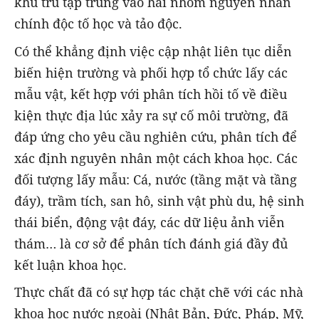
khu trú tập trung vào hai nhóm nguyên nhân
chính độc tố học và tảo độc.
Có thể khẳng định việc cập nhật liên tục diễn
biến hiện trường và phối hợp tổ chức lấy các
mẫu vật, kết hợp với phân tích hồi tố về điều
kiện thực địa lúc xảy ra sự cố môi trường, đã
đáp ứng cho yêu cầu nghiên cứu, phân tích để
xác định nguyên nhân một cách khoa học. Các
đối tượng lấy mẫu: Cá, nước (tầng mặt và tầng
đáy), trầm tích, san hô, sinh vật phù du, hệ sinh
thái biển, động vật đáy, các dữ liệu ảnh viễn
thám… là cơ sở để phân tích đánh giá đầy đủ
kết luận khoa học.
Thực chất đã có sự hợp tác chặt chẽ với các nhà
khoa học nước ngoài (Nhật Bản, Đức, Pháp, Mỹ,