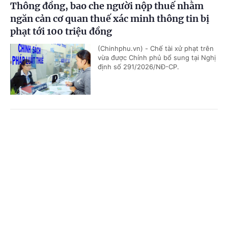
Thông đồng, bao che người nộp thuế nhằm
ngăn cản cơ quan thuế xác minh thông tin bị
phạt tới 100 triệu đồng
(Chinhphu.vn) - Chế tài xử phạt trên
vừa được Chính phủ bổ sung tại Nghị
định số 291/2026/NĐ-CP.
Đề xuất sửa quy định về phí duy trì sử dụng tài
Cổng TTĐT Chính phủ
English
中文
nguyên Internet, lệ phí phân bổ, cấp tài
nguyên Internet
Trang chủ
Media
Tin nóng
Thông tin
(Chinhphu.vn) - Bộ Tài chính đang dự
thảo Thông tư sửa đổi, bổ sung một
số điều của một số Thông tư của Bộ
Chuyên mục
Tài chính quy định về phí, lệ phí....
CHÍNH TRỊ
KINH TẾ