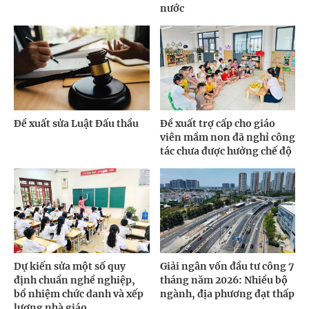
nước
Đề xuất sửa Luật Đấu thầu
Đề xuất trợ cấp cho giáo
viên mầm non đã nghỉ công
tác chưa được hưởng chế độ
Dự kiến sửa một số quy
Giải ngân vốn đầu tư công 7
định chuẩn nghề nghiệp,
tháng năm 2026: Nhiều bộ
bổ nhiệm chức danh và xếp
ngành, địa phương đạt thấp
lương nhà giáo