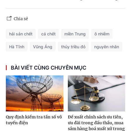
Chia sẻ
hải sản chết
cá chết
miền Trung
ô nhiễm
Hà Tĩnh
Vũng Áng
thủy triều đỏ
nguyên nhân
BÀI VIẾT CÙNG CHUYÊN MỤC
Quy định kiểm tra tần số vô
Đề xuất chính sách ưu tiên,
tuyến điện
ưu đãi trong đấu thầu, mua
sắm hàng hoá xuất xứ trong