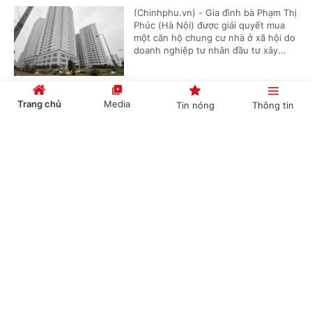
(Chinhphu.vn) - Gia đình bà Phạm Thị
Phúc (Hà Nội) được giải quyết mua
một căn hộ chung cư nhà ở xã hội do
doanh nghiệp tư nhân đầu tư xây...
Trang chủ
Media
Tin nóng
Thông tin
Khi nào dự án được gia hạn tiến độ quá 24
tháng?
Cổng TTĐT Chính phủ
English
中文
(Chinhphu.vn) - Dự án khu nhà ở đã
được chấp thuận chủ trương đầu tư
theo Luật Đầu tư 2020 và nhà đầu tư
đã trúng đấu giá quyền sử dụng đất...
Chuyên mục
Chuyển thành đất ở có bắt buộc phải giáp
CHÍNH TRỊ
KINH TẾ
đường đi?
VĂN HÓA
XÃ HỘI
(Chinhphu.vn) - Trường hợp chuyển