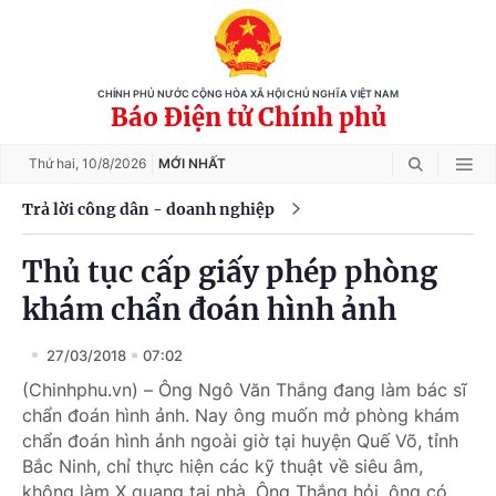
CHÍNH PHỦ NƯỚC CỘNG HÒA XÃ HỘI CHỦ NGHĨA VIỆT NAM
Báo Điện tử Chính phủ
Thứ hai,
10/8/2026
MỚI NHẤT
Trả lời công dân - doanh nghiệp
Thủ tục cấp giấy phép phòng
khám chẩn đoán hình ảnh
27/03/2018
07:02
(Chinhphu.vn) – Ông Ngô Văn Thắng đang làm bác sĩ
chẩn đoán hình ảnh. Nay ông muốn mở phòng khám
chẩn đoán hình ảnh ngoài giờ tại huyện Quế Võ, tỉnh
Bắc Ninh, chỉ thực hiện các kỹ thuật về siêu âm,
không làm X quang tại nhà. Ông Thắng hỏi, ông có