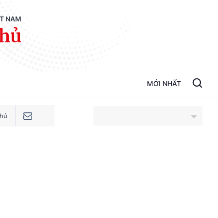
ỆT NAM
phủ
MỚI NHẤT
phủ
An Giang
Bắc Ninh
Cao Bằng