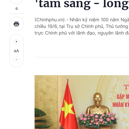
'tâm sáng - lòng
0
(Chinhphu.vn) - Nhân kỷ niệm 100 năm Ngà
chiều 19/6, tại Trụ sở Chính phủ, Thủ tướ
trực Chính phủ với lãnh đạo, nguyên lãnh đ
aA