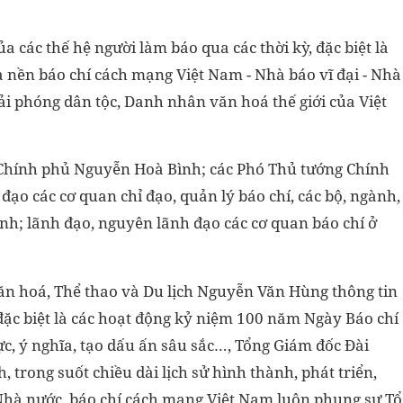
a các thế hệ người làm báo qua các thời kỳ, đặc biệt là
a nền báo chí cách mạng Việt Nam - Nhà báo vĩ đại - Nhà
ải phóng dân tộc, Danh nhân văn hoá thế giới của Việt
 Chính phủ Nguyễn Hoà Bình; các Phó Thủ tướng Chính
ạo các cơ quan chỉ đạo, quản lý báo chí, các bộ, ngành,
nh; lãnh đạo, nguyên lãnh đạo các cơ quan báo chí ở
Văn hoá, Thể thao và Du lịch Nguyễn Văn Hùng thông tin
 đặc biệt là các hoạt động kỷ niệm 100 năm Ngày Báo chí
c, ý nghĩa, tạo dấu ấn sâu sắc…, Tổng Giám đốc Đài
 trong suốt chiều dài lịch sử hình thành, phát triển,
 Nhà nước, báo chí cách mạng Việt Nam luôn phụng sự Tổ