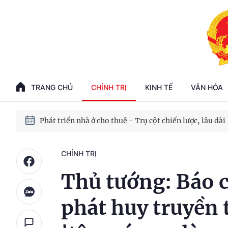
Phát triển kinh tế nhà nước trong kỷ nguyên mới
100 ngày xử lý các điểm nghẽn về chuyển đổi số
TRANG CHỦ
CHÍNH TRỊ
KINH TẾ
VĂN HÓA
Phát triển nhà ở cho thuê - Trụ cột chiến lược, lâu dài
Phát triển kinh tế nhà nước trong kỷ nguyên mới
CHÍNH TRỊ
Thủ tướng: Báo c
phát huy truyền