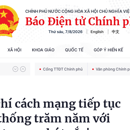
CHÍNH PHỦ NƯỚC CỘNG HÒA XÃ HỘI CHỦ NGHĨA VI
Báo Điện tử Chính 
Chiến dịch 500 ngày đêm tìm kiếm, quy tập và xác định danh tính hài cốt liệt sĩ
Thứ sáu, 7/8/2026
English
中文
Bảo vệ nền tảng tư tưởng của Đảng trong kỷ nguyên phát triển mới
XÃ HỘI
KHOA GIÁO
QUỐC TẾ
GÓP Ý HIẾN KẾ
Cổng TTĐT Chính phủ
Văn phòng Chính 
Chiến dịch 500 ngày đêm tìm kiếm, quy tập và xác định danh tính hài cốt liệt sĩ
hí cách mạng tiếp tục
 thống trăm năm với