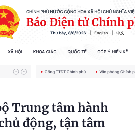
CHÍNH PHỦ NƯỚC CỘNG HÒA XÃ HỘI CHỦ NGHĨA VI
Báo Điện tử Chính 
Chiến dịch 500 ngày đêm tìm kiếm, quy tập và xác định danh tính hài cốt liệt sĩ
Thứ bảy, 8/8/2026
English
中文
Bảo vệ nền tảng tư tưởng của Đảng trong kỷ nguyên phát triển mới
XÃ HỘI
KHOA GIÁO
QUỐC TẾ
GÓP Ý HIẾN KẾ
Cổng TTĐT Chính phủ
Văn phòng Chính 
Chiến dịch 500 ngày đêm tìm kiếm, quy tập và xác định danh tính hài cốt liệt sĩ
bộ Trung tâm hành
 chủ động, tận tâm