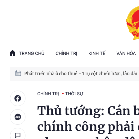
Phát triển kinh tế nhà nước trong kỷ nguyên mới
100 ngày xử lý các điểm nghẽn về chuyển đổi số
TRANG CHỦ
CHÍNH TRỊ
KINH TẾ
VĂN HÓA
Phát triển nhà ở cho thuê - Trụ cột chiến lược, lâu dài
Phát triển kinh tế nhà nước trong kỷ nguyên mới
CHÍNH TRỊ
THỜI SỰ
Thủ tướng: Cán 
chính công phải