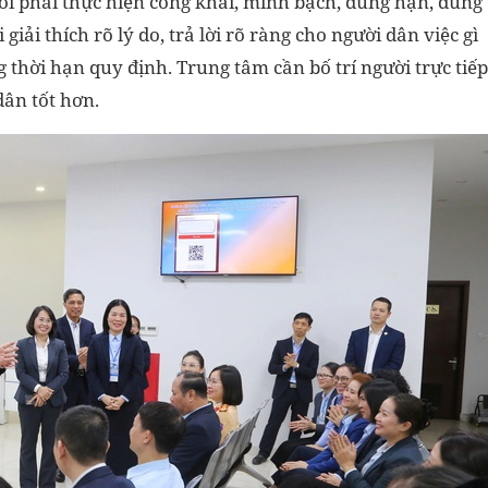
i phải thực hiện công khai, minh bạch, đúng hạn, đúng
giải thích rõ lý do, trả lời rõ ràng cho người dân việc gì
 thời hạn quy định. Trung tâm cần bố trí người trực tiếp
dân tốt hơn.