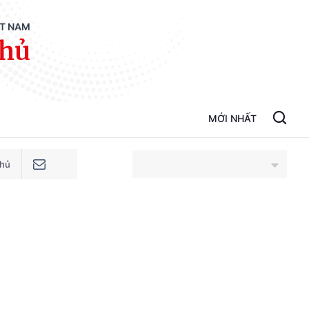
ỆT NAM
phủ
MỚI NHẤT
phủ
An Giang
Bắc Ninh
Cao Bằng