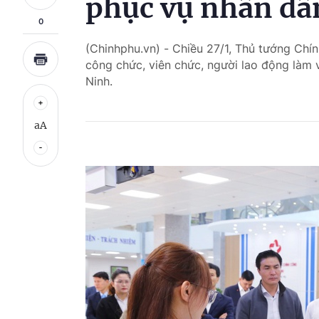
phục vụ nhân dâ
0
(Chinhphu.vn) - Chiều 27/1, Thủ tướng Chí
công chức, viên chức, người lao động làm 
Ninh.
aA