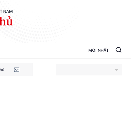
ỆT NAM
phủ
MỚI NHẤT
phủ
An Giang
Bắc Ninh
Cao Bằng