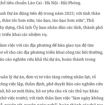
hổ tiêu chuẩn Lào Cai - Hà Nội - Hải Phòng.
nh Dự án đúng tiến độ trong năm 2025; với tinh thần
, thần tốc hơn nữa; táo bạo, táo bạo hơn nữa", Thủ
ây dựng, Chủ tịch Ủy ban nhân dân các tỉnh, thành phố
 triển khai các nhiệm vụ.
àm việc với các địa phương để bàn giao tọa độ tim
 sở cho các địa phương triển khai công tác bồi thường,
p Báo cáo nghiên cứu khả thi dự án, hoàn thành trong
ản lý dự án, đơn vị tư vấn tăng cường nhân lực, tổ
 công việc lập, thẩm định, phê duyệt Báo cáo nghiên cứu
 sở, hồ sơ mời thầu, hồ sơ yêu cầu và các thủ tục khác
chờ việc trước), với tinh thần làm việc "làm ngày không
ễ, xuyên tết, xuyên ngày nghỉ", hoàn thành các thủ tục,