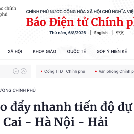
CHÍNH PHỦ NƯỚC CỘNG HÒA XÃ HỘI CHỦ NGHĨA VI
Báo Điện tử Chính 
Chiến dịch 500 ngày đêm tìm kiếm, quy tập và xác định danh tính hài cốt liệt sĩ
Thứ năm, 6/8/2026
English
中文
Bảo vệ nền tảng tư tưởng của Đảng trong kỷ nguyên phát triển mới
XÃ HỘI
KHOA GIÁO
QUỐC TẾ
GÓP Ý HIẾN KẾ
Cổng TTĐT Chính phủ
Văn phòng Chính 
Chiến dịch 500 ngày đêm tìm kiếm, quy tập và xác định danh tính hài cốt liệt sĩ
TƯỚNG CHÍNH PHỦ
o đẩy nhanh tiến độ dự
 Cai - Hà Nội - Hải