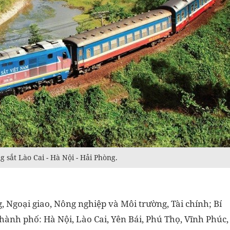
 sắt Lào Cai - Hà Nội - Hải Phòng.
, Ngoại giao, Nông nghiệp và Môi trường, Tài chính; Bí
thành phố: Hà Nội, Lào Cai, Yên Bái, Phú Thọ, Vĩnh Phúc,