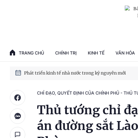
Phát triển kinh tế nhà nước trong kỷ nguyên mới
100 ngày xử lý các điểm nghẽn về chuyển đổi số
TRANG CHỦ
CHÍNH TRỊ
KINH TẾ
VĂN HÓA
Phát triển nhà ở cho thuê - Trụ cột chiến lược, lâu dài
Phát triển kinh tế nhà nước trong kỷ nguyên mới
CHỈ ĐẠO, QUYẾT ĐỊNH CỦA CHÍNH PHỦ - THỦ 
Thủ tướng chỉ đạ
án đường sắt Lào