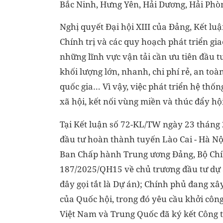
Bắc Ninh, Hưng Yên, Hải Dương, Hải Phò
Nghị quyết Đại hội XIII của Đảng, Kết l
Chính trị và các quy hoạch phát triển gi
những lĩnh vực vận tải cần ưu tiên đầu t
khối lượng lớn, nhanh, chi phí rẻ, an to
quốc gia… Vì vậy, việc phát triển hệ thống
xã hội, kết nối vùng miền và thúc đẩy hộ
Tại Kết luận số 72-KL/TW ngày 23 tháng 
đầu tư hoàn thành tuyến Lào Cai - Hà Nội
Ban Chấp hành Trung ương Đảng, Bộ Chính
187/2025/QH15 về chủ trương đầu tư dự á
đây gọi tắt là Dự án); Chính phủ đang x
của Quốc hội, trong đó yêu cầu khởi cô
Việt Nam và Trung Quốc đã ký kết Công t