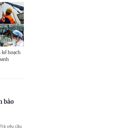
h kế hoạch
doanh
m bảo
Trà yêu cầu