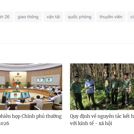
nh 26
giao thông
vận tải
quốc phòng
thuyền viên
c
phiên họp Chính phủ thường
Quy định về nguyên tắc kết 
2026
với kinh tế - xã hội