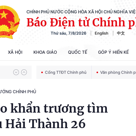
CHÍNH PHỦ NƯỚC CỘNG HÒA XÃ HỘI CHỦ NGHĨA VI
Báo Điện tử Chính 
Thứ sáu, 7/8/2026
English
中文
Chiến dịch 500 ngày đêm tìm kiếm, quy tập và xác định danh tính hài cốt liệt sĩ
XÃ HỘI
KHOA GIÁO
QUỐC TẾ
GÓP Ý HIẾN KẾ
Bảo vệ nền tảng tư tưởng của Đảng trong kỷ nguyên phát triển mới
Cổng TTĐT Chính phủ
Văn phòng Chính 
TƯỚNG CHÍNH PHỦ
Chiến dịch 500 ngày đêm tìm kiếm, quy tập và xác định danh tính hài cốt liệt sĩ
ạo khẩn trương tìm
u Hải Thành 26