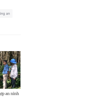
ông an
hợp an ninh