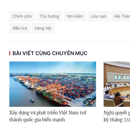
Chính phủ
Thủ tướng
tìm kiếm
cứu nạn
Hải Thà
điều tra
hàng hải
BÀI VIẾT CÙNG CHUYÊN MỤC
Xây dựng và phát triển Việt Nam trở
Nghị quyết 
thành quốc gia biển mạnh
kỳ tháng 7/