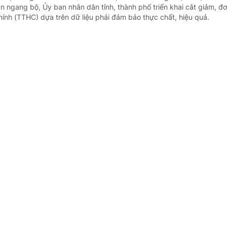
n ngang bộ, Ủy ban nhân dân tỉnh, thành phố triển khai cắt giảm, đ
hính (TTHC) dựa trên dữ liệu phải đảm bảo thực chất, hiệu quả.
rình hành động của Chính phủ về đổi mới mô
n đất nước
định của Chính phủ - Thủ tướng Chính phủ
2 giờ trước
 - Chính phủ ban hành Nghị quyết số 217/NQ-CP ngày 06/8/2026 v
ng của Chính phủ thực hiện Nghị quyết số 19-NQ/TW ngày 28/7/2026 
p hành Trung ương Đảng khóa XIV về đổi mới mô hình phát triển Việt
ố lượng, chế độ đối với hiệu trưởng, hiệu phó 
 giáo dục