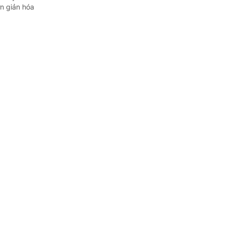
ơn giản hóa
 hình
ề Chương
Hội nghị lần
...
khi sắp