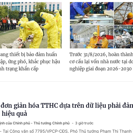
ang thiết bị bảo đảm huấn
Trước 31/8/2026, hoàn thàn
tập, ứng phó, khắc phục hậu
cơ cấu lại vốn nhà nước tại 
ình trạng khẩn cấp
nghiệp giai đoạn 2026-2030
 đơn giản hóa TTHC dựa trên dữ liệu phải đả
, hiệu quả
định của Chính phủ - Thủ tướng Chính phủ
3 giờ trước
 - Tại Công văn số 7795/VPCP-CĐS, Phó Thủ tướng Phạm Thị Thanh 