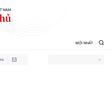
ỆT NAM
phủ
MỚI NHẤT
phủ
An Giang
Bắc Ninh
Cao Bằng