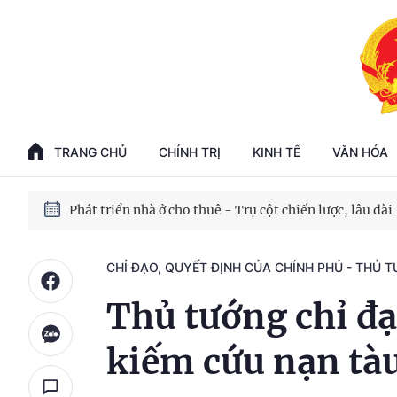
Phát triển kinh tế nhà nước trong kỷ nguyên mới
100 ngày xử lý các điểm nghẽn về chuyển đổi số
TRANG CHỦ
CHÍNH TRỊ
KINH TẾ
VĂN HÓA
Phát triển nhà ở cho thuê - Trụ cột chiến lược, lâu dài
Phát triển kinh tế nhà nước trong kỷ nguyên mới
CHỈ ĐẠO, QUYẾT ĐỊNH CỦA CHÍNH PHỦ - THỦ 
Thủ tướng chỉ đ
kiếm cứu nạn tà