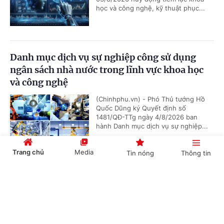
học và công nghệ, kỹ thuật phục...
Danh mục dịch vụ sự nghiệp công sử dụng
ngân sách nhà nước trong lĩnh vực khoa học
và công nghệ
(Chinhphu.vn) - Phó Thủ tướng Hồ
Quốc Dũng ký Quyết định số
1481/QĐ-TTg ngày 4/8/2026 ban
hành Danh mục dịch vụ sự nghiệp...
Trang chủ
Media
Tin nóng
Thông tin
Bảo đảm ngày khai giảng thực sự là ngày hội
Cổng TTĐT Chính phủ
English
中文
của học sinh và giáo viên
(Chinhphu.vn) - Phó Thủ tướng Lê
Tiến Châu ký Quyết định số 1472/QĐ-
TTg ban hành Kế hoạch triển khai