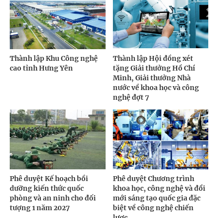
Thành lập Khu Công nghệ
Thành lập Hội đồng xét
cao tỉnh Hưng Yên
tặng Giải thưởng Hồ Chí
Minh, Giải thưởng Nhà
nước về khoa học và công
nghệ đợt 7
Phê duyệt Kế hoạch bồi
Phê duyệt Chương trình
dưỡng kiến thức quốc
khoa học, công nghệ và đổi
phòng và an ninh cho đối
mới sáng tạo quốc gia đặc
tượng 1 năm 2027
biệt về công nghệ chiến
lược