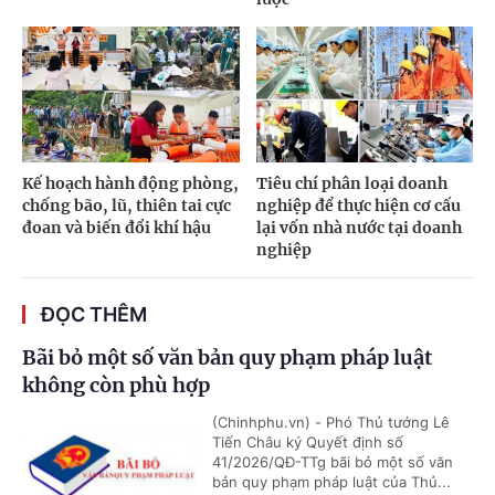
Kế hoạch hành động phòng,
Tiêu chí phân loại doanh
chống bão, lũ, thiên tai cực
nghiệp để thực hiện cơ cấu
đoan và biến đổi khí hậu
lại vốn nhà nước tại doanh
nghiệp
ĐỌC THÊM
Bãi bỏ một số văn bản quy phạm pháp luật
không còn phù hợp
(Chinhphu.vn) - Phó Thủ tướng Lê
Tiến Châu ký Quyết định số
41/2026/QĐ-TTg bãi bỏ một số văn
bản quy phạm pháp luật của Thủ...