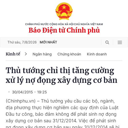
CHÍNH PHỦ NƯỚC CỘNG HÒA XÃ HỘI CHỦ NGHĨA VIỆT NAM
Báo Điện tử Chính phủ
Thứ sáu,
7/8/2026
MỚI NHẤT
Kinh tế
Ngân hàng
Chứng khoán
Kinh doanh
Thủ tướng chỉ thị tăng cường
xử lý nợ đọng xây dựng cơ bản
30/04/2015
19:25
(Chinhphu.vn) – Thủ tướng yêu cầu các bộ, ngành,
địa phương thực hiện nghiêm các quy định của Luật
Đầu tư công, bảo đảm không để phát sinh nợ đọng
xây dựng cơ bản sau 31/12/2014. Việc để phát sinh
nợ đọng xây dựng cơ bản sau ngày 31/12/2014 sẽ bị