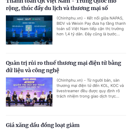
Thanh toán QR Việt Nam - Trung Quốc mở
rộng, thúc đẩy du lịch và thương mại số
(Chinhphu.vn) - Kết nối giữa NAPAS,
BIDV và Weixin Pay đưa hạ tầng thanh
toán số Việt Nam tiếp cận thị trường
hơn 1,4 tỷ dân. Đây cũng là bước...
Quản trị rủi ro thuế thương mại điện tử bằng
dữ liệu và công nghệ
(Chinhphu.vn) - Từ người bán, sàn
thương mại điện tử đến KOL, KOC và
livestreamer đều được quy định rõ
trách nhiệm trong giao dịch trực...
Giá xăng dầu đồng loạt giảm