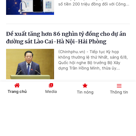
số tiền 200 triệu đồng đối với Công...
Đề xuất tăng hơn 86 nghìn tỷ đồng cho dự án
đường sắt Lào Cai-Hà Nội-Hải Phòng
(Chinhphu.vn) - Tiếp tục Kỳ họp
không thường lệ thứ Nhất, sáng 6/8,
Quốc hội nghe Bộ trưởng Bộ Xây
dựng Trần Hồng Minh, thừa ủy...
Trang chủ
Media
Tin nóng
Thông tin
Đề xuất cơ chế đặc thù đầu tư dự án đường
Vành đai 5-Vùng Thủ đô Hà Nội
Cổng TTĐT Chính phủ
English
中文
(Chinhphu.vn) - Tiếp tục chương
trình Kỳ họp không thường lệ thứ
Nhất, sáng 6/8, Quốc hội nghe Tờ
trình và Báo cáo thẩm tra dự án...