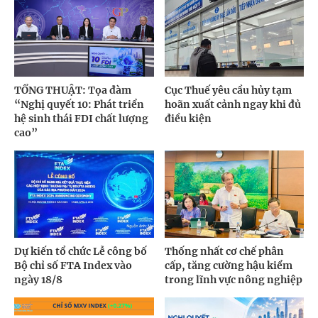
TỔNG THUẬT: Tọa đàm
Cục Thuế yêu cầu hủy tạm
“Nghị quyết 10: Phát triển
hoãn xuất cảnh ngay khi đủ
hệ sinh thái FDI chất lượng
điều kiện
cao”
Dự kiến tổ chức Lễ công bố
Thống nhất cơ chế phân
Bộ chỉ số FTA Index vào
cấp, tăng cường hậu kiểm
ngày 18/8
trong lĩnh vực nông nghiệp