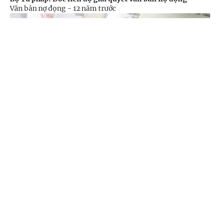
Văn bản nợ đọng -
12 năm trước
Cổng TTĐT Chính phủ
English
中文
Trang chủ
Media
Tin nóng
Thông tin
Chuyên mục
CHÍNH TRỊ
KINH TẾ
6 tháng cuối năm: Cần ban hành 78 văn bản
VĂN HÓA
XÃ HỘI
Văn bản nợ đọng -
12 năm trước
KHOA GIÁO
QUỐC TẾ
GÓP Ý HIẾN KẾ