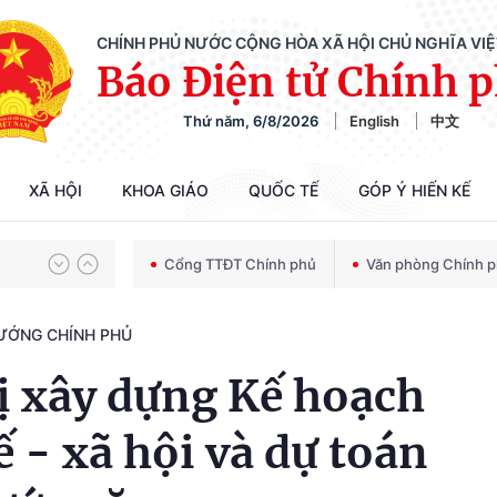
CHÍNH PHỦ NƯỚC CỘNG HÒA XÃ HỘI CHỦ NGHĨA VI
Báo Điện tử Chính 
Thứ năm, 6/8/2026
English
中文
Chiến dịch 500 ngày đêm tìm kiếm, quy tập và xác định danh tính hài cốt liệt sĩ
XÃ HỘI
KHOA GIÁO
QUỐC TẾ
GÓP Ý HIẾN KẾ
Bảo vệ nền tảng tư tưởng của Đảng trong kỷ nguyên phát triển mới
Cổng TTĐT Chính phủ
Văn phòng Chính 
TƯỚNG CHÍNH PHỦ
Chiến dịch 500 ngày đêm tìm kiếm, quy tập và xác định danh tính hài cốt liệt sĩ
ị xây dựng Kế hoạch
ế - xã hội và dự toán