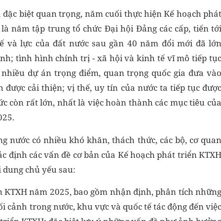
 đặc biệt quan trọng, năm cuối thực hiện Kế hoạch phá
à năm tập trung tổ chức Đại hội Đảng các cấp, tiến tớ
hế và lực của đất nước sau gần 40 năm đổi mới đã lớ
 tình hình chính trị - xã hội và kinh tế vĩ mô tiếp tụ
; nhiều dự án trọng điểm, quan trọng quốc gia đưa và
được cải thiện; vị thế, uy tín của nước ta tiếp tục đượ
c còn rất lớn, nhất là việc hoàn thành các mục tiêu củ
025.
ng nước có nhiều khó khăn, thách thức, các bộ, cơ qua
ác định các vấn đề cơ bản của Kế hoạch phát triển KTX
i dung chủ yếu sau:
iển KTXH năm 2025, bao gồm nhận định, phân tích nhữn
 bối cảnh trong nước, khu vực và quốc tế tác động đến việ