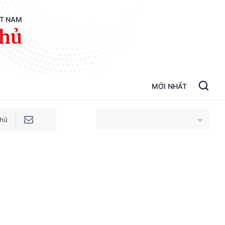
ỆT NAM
phủ
MỚI NHẤT
phủ
An Giang
Bắc Ninh
Cao Bằng