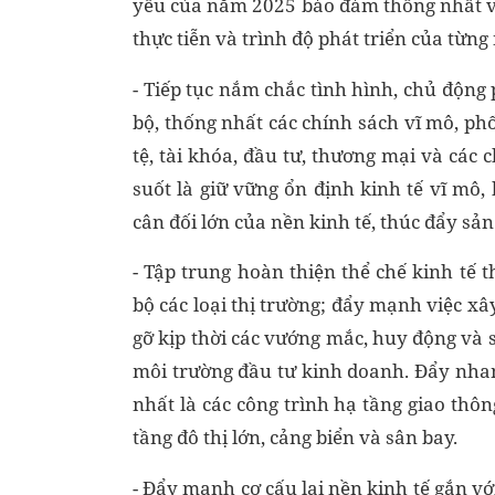
yếu của năm 2025 bảo đảm thống nhất vớ
thực tiễn và trình độ phát triển của từ
- Tiếp tục nắm chắc tình hình, chủ động
bộ, thống nhất các chính sách vĩ mô, phố
tệ, tài khóa, đầu tư, thương mại và các
suốt là giữ vững ổn định kinh tế vĩ mô,
cân đối lớn của nền kinh tế, thúc đẩy sả
- Tập trung hoàn thiện thể chế kinh tế 
bộ các loại thị trường; đẩy mạnh việc xâ
gỡ kịp thời các vướng mắc, huy động và s
môi trường đầu tư kinh doanh.
Đẩy nhan
nhất là các công trình hạ tầng giao thôn
tầng đô thị lớn, cảng biển và sân bay.
- Đẩy mạnh cơ cấu lại nền kinh tế gắn vớ