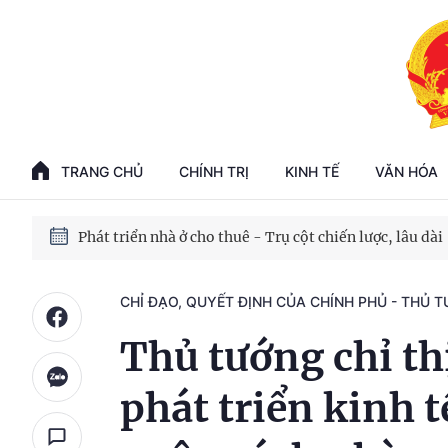
Phát triển kinh tế nhà nước trong kỷ nguyên mới
100 ngày xử lý các điểm nghẽn về chuyển đổi số
TRANG CHỦ
CHÍNH TRỊ
KINH TẾ
VĂN HÓA
Phát triển nhà ở cho thuê - Trụ cột chiến lược, lâu dài
Phát triển kinh tế nhà nước trong kỷ nguyên mới
CHỈ ĐẠO, QUYẾT ĐỊNH CỦA CHÍNH PHỦ - THỦ 
Thủ tướng chỉ th
phát triển kinh t