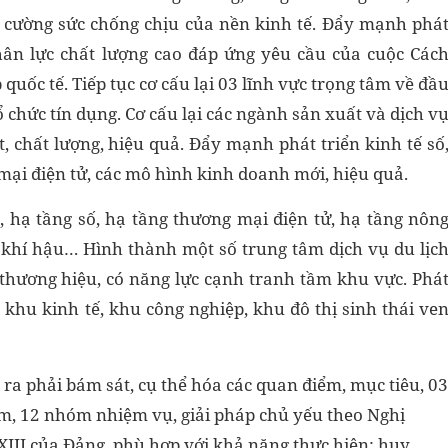
g cường sức chống chịu của nền kinh tế.
Đẩy mạnh phá
hân lực chất lượng cao đáp ứng yêu cầu của cuộc Các
quốc tế. Tiếp tục cơ cấu lại 03 lĩnh vực trọng tâm về đầ
 chức tín dụng. Cơ cấu lại các ngành sản xuất và dịch v
, chất lượng, hiệu quả.
Đẩy mạnh phát triển kinh tế số
mại điện tử, các mô hình kinh doanh mới, hiệu quả.
g, hạ tầng số, hạ tầng thương mại điện tử, hạ tầng nôn
i khí hậu… Hình thành một số trung tâm dịch vụ du lịc
 thương hiệu, có năng lực cạnh tranh tầm khu vực. Phá
 khu kinh tế, khu công nghiệp, khu đô thị sinh thái ve
 ra phải bám sát, cụ thể hóa các quan điểm, mục tiêu, 03
âm, 12 nhóm nhiệm vụ, giải pháp chủ yếu theo Nghị
 XIII của Đảng,
phù hợp với khả năng thực hiện; huy