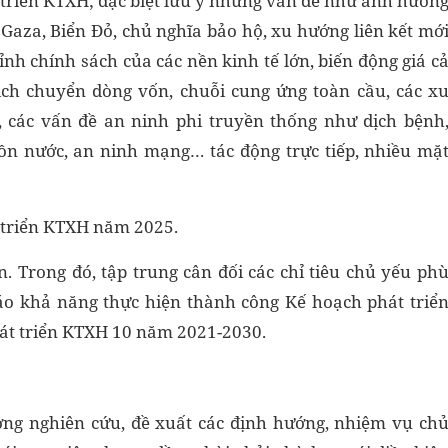
 triển KTXH; đặc biệt lưu ý những vấn đề như ảnh hưởn
 Gaza, Biển Đỏ, chủ nghĩa bảo hộ, xu hướng liên kết mớ
hỉnh chính sách của các nền kinh tế lớn, biến động giá c
ịch chuyển dòng vốn, chuỗi cung ứng toàn cầu, các x
 các vấn đề an ninh phi truyền thống như dịch bệnh
guồn nước, an ninh mạng… tác động trực tiếp, nhiều mặ
t triển KTXH năm 2025.
n. Trong đó, tập trung cân đối các chỉ tiêu chủ yếu ph
báo khả năng thực hiện thành công Kế hoạch phát triể
át triển KTXH 10 năm 2021-2030.
ơng nghiên cứu, đề xuất các định hướng, nhiệm vụ ch