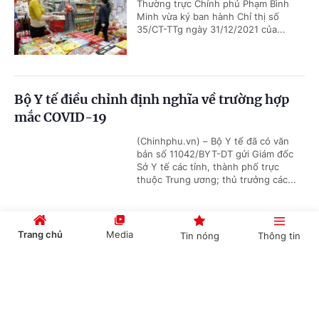
Thường trực Chính phủ Phạm Bình
Minh vừa ký ban hành Chỉ thị số
35/CT-TTg ngày 31/12/2021 của...
Bộ Y tế điều chỉnh định nghĩa về trường hợp
mắc COVID-19
(Chinhphu.vn) – Bộ Y tế đã có văn
bản số 11042/BYT-DT gửi Giám đốc
Sở Y tế các tỉnh, thành phố trực
thuộc Trung ương; thủ trưởng các...
Trang chủ
Media
Tin nóng
Thông tin
VỤ VIỆT Á: Khởi tố thêm nhiều cán bộ thuộc
Bộ Y tế, Bộ KHCN và Giám đốc CDC 2 tỉnh
Cổng TTĐT Chính phủ
English
中文
(Chinhphu.vn) - Ngày 31/12, Cơ quan
Cảnh sát điều tra Bộ Công an đã ra
Quyết định bổ sung Quyết định khởi