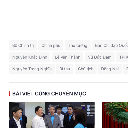
Bộ Chính trị
Chính phủ
Thủ tướng
Ban Chỉ đạo Quốc
Nguyễn Khắc Định
Lê Văn Thành
Vũ Đức Đam
TPH
Nguyễn Trọng Nghĩa
Bí thư
Chủ tịch
Đồng Nai
BÀI VIẾT CÙNG CHUYÊN MỤC