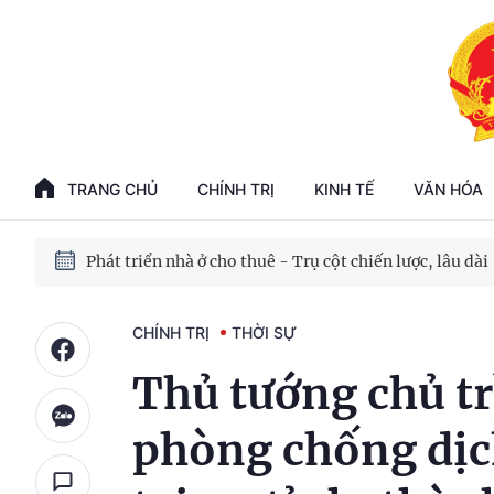
Phát triển kinh tế nhà nước trong kỷ nguyên mới
100 ngày xử lý các điểm nghẽn về chuyển đổi số
TRANG CHỦ
CHÍNH TRỊ
KINH TẾ
VĂN HÓA
Phát triển nhà ở cho thuê - Trụ cột chiến lược, lâu dài
Phát triển kinh tế nhà nước trong kỷ nguyên mới
CHÍNH TRỊ
THỜI SỰ
Thủ tướng chủ tr
phòng chống dịc