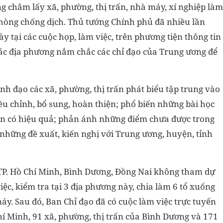
g châm lấy xã, phường, thị trấn, nhà máy, xí nghiệp làm
 phòng chống dịch. Thủ tướng Chính phủ đã nhiều lần
 tại các cuộc họp, làm việc, trên phương tiện thông tin
ác địa phương nắm chắc các chỉ đạo của Trung ương để
ãnh đạo các xã, phường, thị trấn phát biểu tập trung vào
u chỉnh, bổ sung, hoàn thiện; phổ biến những bài học
iện có hiệu quả; phản ánh những điểm chưa được trong
u những đề xuất, kiến nghị với Trung ương, huyện, tỉnh
 TP. Hồ Chí Minh, Bình Dương, Đồng Nai không tham dự
ệc, kiểm tra tại 3 địa phương này, chia làm 6 tổ xuống
máy. Sau đó, Ban Chỉ đạo đã có cuộc làm việc trực tuyến
Chí Minh, 91 xã, phường, thị trấn của Bình Dương và 171