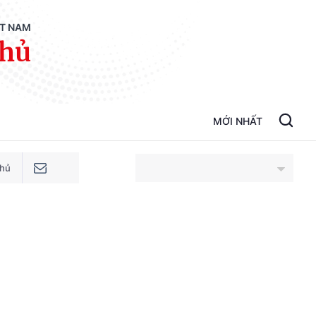
ỆT NAM
phủ
MỚI NHẤT
phủ
An Giang
Bắc Ninh
Cao Bằng