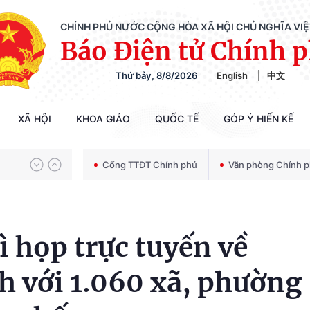
CHÍNH PHỦ NƯỚC CỘNG HÒA XÃ HỘI CHỦ NGHĨA VI
Báo Điện tử Chính 
Thứ bảy, 8/8/2026
English
中文
Chiến dịch 500 ngày đêm tìm kiếm, quy tập và xác định danh tính hài cốt liệt sĩ
XÃ HỘI
KHOA GIÁO
QUỐC TẾ
GÓP Ý HIẾN KẾ
Bảo vệ nền tảng tư tưởng của Đảng trong kỷ nguyên phát triển mới
Cổng TTĐT Chính phủ
Văn phòng Chính 
Chiến dịch 500 ngày đêm tìm kiếm, quy tập và xác định danh tính hài cốt liệt sĩ
ì họp trực tuyến về
h với 1.060 xã, phường