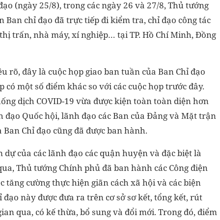
ạo (ngày 25/8), trong các ngày 26 và 27/8, Thủ tướng
Ban chỉ đạo đã trực tiếp đi kiểm tra, chỉ đạo công tác
thị trấn, nhà máy, xí nghiệp… tại TP. Hồ Chí Minh, Đồng
u rõ, đây là cuộc họp giao ban tuần của Ban Chỉ đạo
p có một số điểm khác so với các cuộc họp trước đây.
hống dịch COVID-19 vừa được kiện toàn toàn diện hơn
nh đạo Quốc hội, lãnh đạo các Ban của Đảng và Mặt trận
a Ban Chỉ đạo cũng đã được ban hành.
 dự của các lãnh đạo các quận huyện và đặc biệt là
 qua, Thủ tướng Chính phủ đã ban hành các Công điện
ệc tăng cường thực hiện giãn cách xã hội và các biện
đạo này được đưa ra trên cơ sở sơ kết, tổng kết, rút
ian qua, có kế thừa, bổ sung và đổi mới. Trong đó, điểm