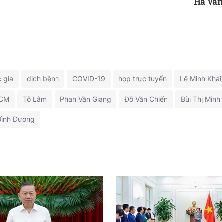
Hà Vă
 gia
dịch bệnh
COVID-19
họp trực tuyến
Lê Minh Khái
CM
Tô Lâm
Phan Văn Giang
Đỗ Văn Chiến
Bùi Thị Minh
Bình Dương