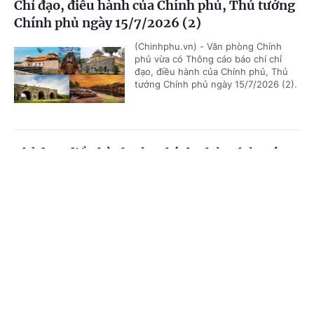
Chỉ đạo, điều hành của Chính phủ, Thủ tướng
Chính phủ ngày 15/7/2026 (2)
(Chinhphu.vn) - Văn phòng Chính
phủ vừa có Thông cáo báo chí chỉ
đạo, điều hành của Chính phủ, Thủ
tướng Chính phủ ngày 15/7/2026 (2).
Chỉ đạo, điều hành của Chính phủ, Thủ tướng
Chính phủ ngày 15/7/2026 (1)
Cổng TTĐT Chính phủ
English
中文
(Chinhphu.vn) - Văn phòng Chính
phủ vừa có Thông cáo báo chí chỉ
Trang chủ
Media
Tin nóng
Thông tin
đạo, điều hành của Chính phủ, Thủ
tướng Chính phủ ngày 15/7/2026 (1).
Chuyên mục
Chỉ đạo, điều hành của Chính phủ, Thủ tướng
CHÍNH TRỊ
KINH TẾ